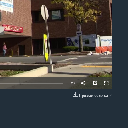
able
3:20
Прямая ссылка
EMBED