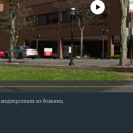
No media source currently avail
 медперсонала из больниц