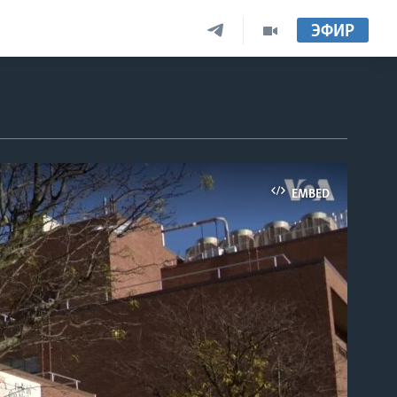
ЭФИР
EMBED