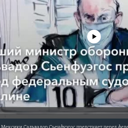
No media source currently avail
Мексики Сальвадор Сьенфуэгос предстанет перед фед