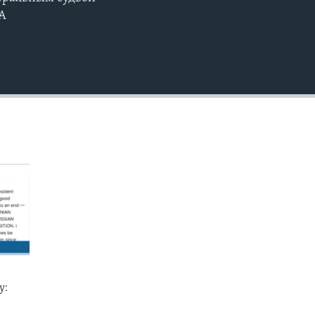
EMBED
ША
у: