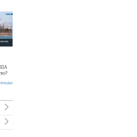
США
тво?
пизоды