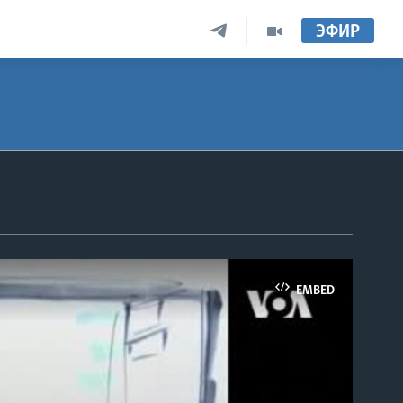
ЭФИР
EMBED