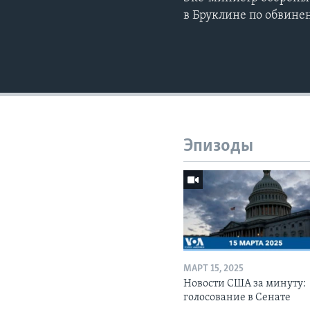
в Бруклине по обвин
Эпизоды
МАРТ 15, 2025
Новости США за минуту:
голосование в Сенате