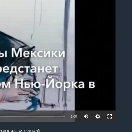
able
1:00
еральным судьей