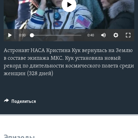
No media source currently available
Learning English
СОЦИАЛЬНЫЕ СЕТИ
0:00
0:40
Aстронавт НАСА Кристина Кук вернулась на Землю
Языки
в составе экипажа МКС. Кук установила новый
рекорд по длительности космического полета среди
женщин (328 дней)
Поделиться