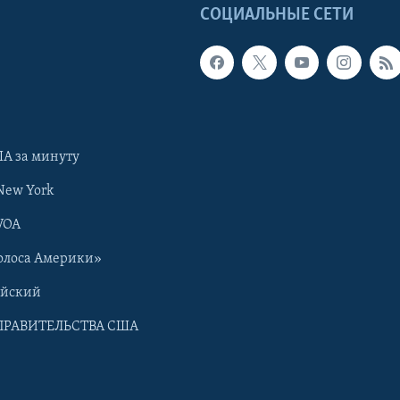
Ы
СОЦИАЛЬНЫЕ СЕТИ
А за минуту
New York
VOA
олоса Америки»
ийский
ПРАВИТЕЛЬСТВА США