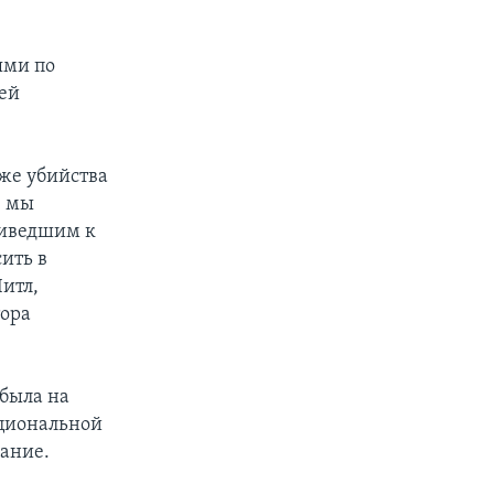
ями по
ей
кже убийства
, мы
риведшим к
сить в
итл,
тора
была на
циональной
дание.