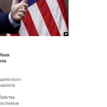
 была
аты
идического
омитета
,
бийства
частников