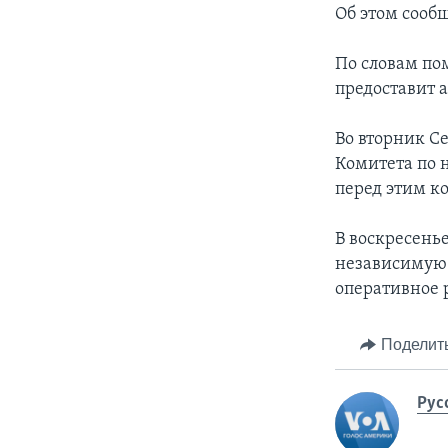
Об этом сооб
По словам по
предоставит 
Во вторник С
Комитета по 
перед этим к
В воскресень
независимую 
оперативное 
Поделит
Рус