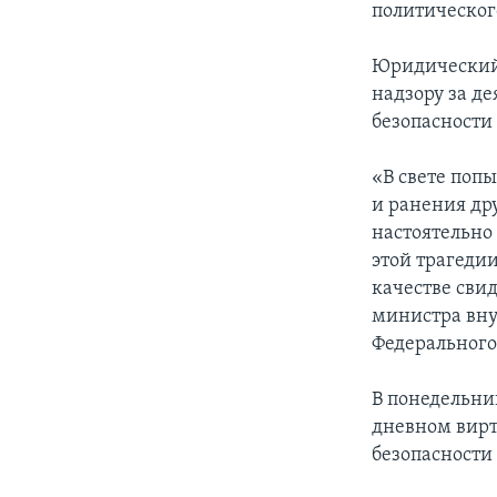
политическог
Юридический 
надзору за д
безопасности
«В свете поп
и ранения др
настоятельно
этой трагедии
качестве сви
министра вну
Федерального
В понедельни
дневном вирт
безопасности