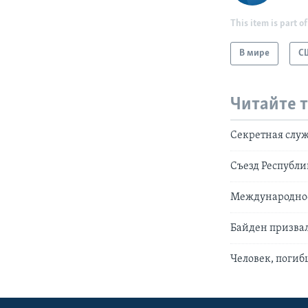
This item is part of
В мире
С
Читайте 
Секретная слу
Съезд Республи
Международное
Байден призвал
Человек, погиб