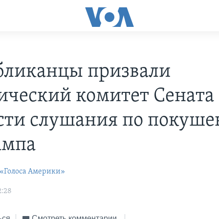
бликанцы призвали
ческий комитет Сената
сти слушания по покуш
ампа
 «Голоса Америки»
2:28
ься
Смотреть комментарии