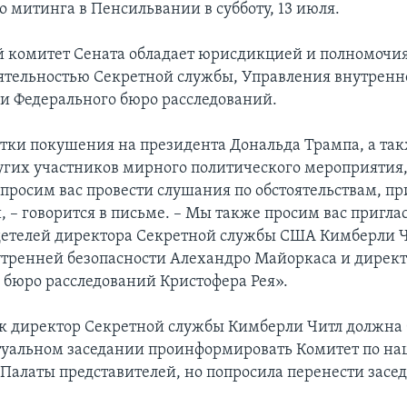
о митинга в Пенсильвании в субботу, 13 июля.
комитет Сената обладает юрисдикцией и полномочи
еятельностью Секретной службы, Управления внутренн
 и Федерального бюро расследований.
ытки покушения на президента Дональда Трампа, а та
угих участников мирного политического мероприятия
 просим вас провести слушания по обстоятельствам, п
, – говорится в письме. – Мы также просим вас пригла
детелей директора Секретной службы США Кимберли Ч
тренней безопасности Алехандро Майоркаса и дирек
 бюро расследований Кристофера Рея».
к директор Секретной службы Кимберли Читл должна 
уальном заседании проинформировать Комитет по на
 Палаты представителей, но попросила перенести засе