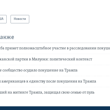
ША
Новости
также
жба примет полномасштабное участие в расследовании покуш
канской партии в Милуоки: политический контекст
 сообщество осудило покушение на Трампа
 американцев к единству после покушения на Трампа
ший на митинге Трампа, защищал свою семью от пуль