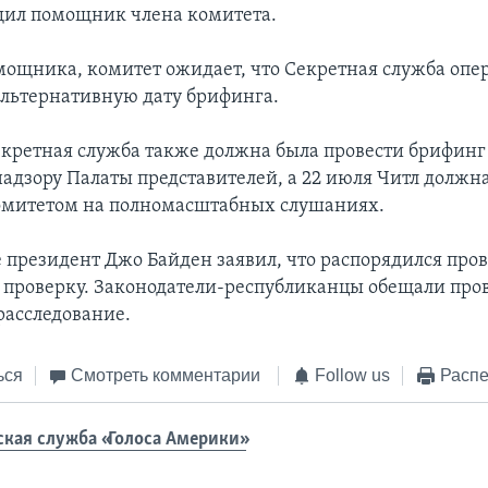
щил помощник члена комитета.
мощника, комитет ожидает, что Секретная служба опе
альтернативную дату брифинга.
екретная служба также должна была провести брифинг
надзору Палаты представителей, а 22 июля Читл должн
омитетом на полномасштабных слушаниях.
е президент Джо Байден заявил, что распорядился про
проверку. Законодатели-республиканцы обещали про
расследование.
ься
Смотреть комментарии
Follow us
Распе
ская служба «Голоса Америки»