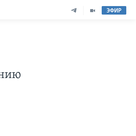
ЭФИР
ению