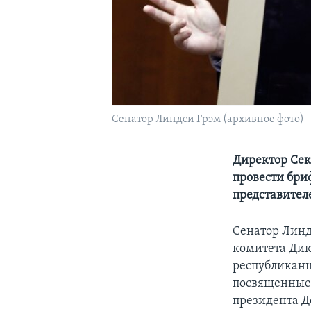
Сенатор Линдси Грэм (архивное фото)
Директор Сек
провести бри
представителе
Сенатор Линд
комитета Дик
республиканц
посвященные 
президента Д