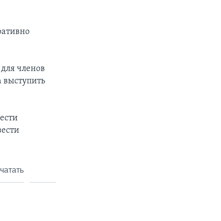
ративно
 для членов
а выступить
вести
вести
чатать