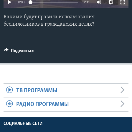
0:00
2:11
Learning English
Какими будут правила использования
беспилотников в гражданских целях?
СОЦИАЛЬНЫЕ СЕТИ
Поделиться
Языки
ТВ ПРОГРАММЫ
РАДИО ПРОГРАММЫ
СОЦИАЛЬНЫЕ СЕТИ