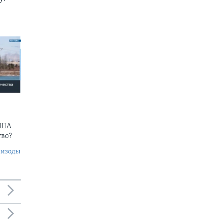
США
тво?
пизоды