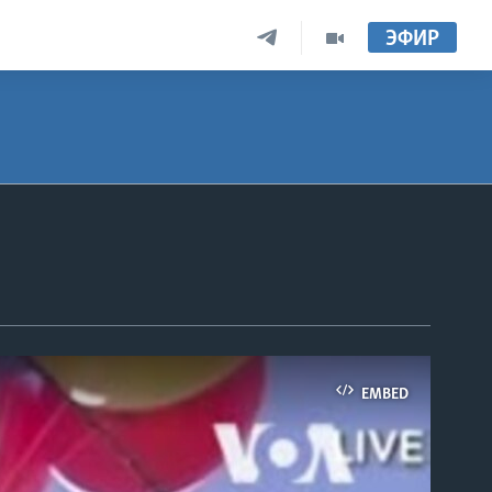
ЭФИР
EMBED