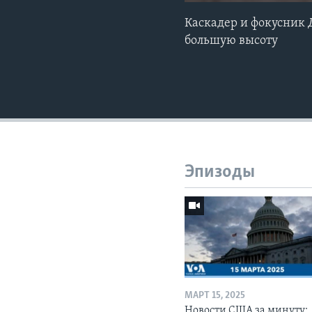
Каскадер и фокусник 
большую высоту
Эпизоды
МАРТ 15, 2025
Новости США за минуту: