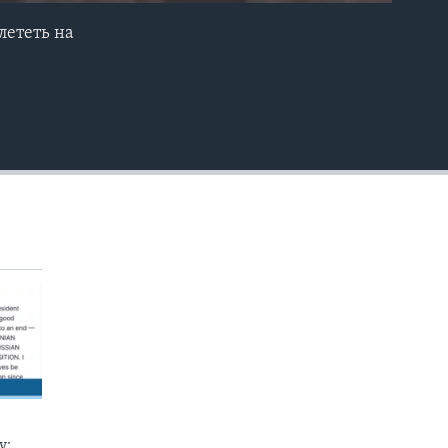
лететь на
EMBED
у: