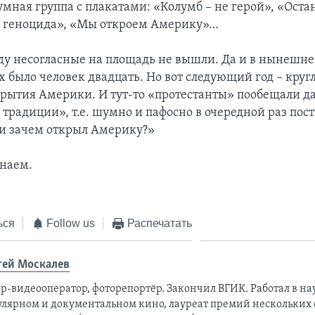
мная группа с плакатами: «Колумб – не герой», «Оста
е геноцида», «Мы откроем Америку»…
ду несогласные на площадь не вышли. Да и в нынешн
было человек двадцать. Но вот следующий год – кругл
крытия Америки. И тут-то «протестанты» пообещали да
традиции», т.е. шумно и пафосно в очередной раз пос
 и зачем открыл Америку?»
наем.
ься
Follow us
Распечатать
гей Москалев
р-видеооператор, фоторепортёр. Закончил ВГИК. Работал в на
улярном и документальном кино, лауреат премий нескольких 