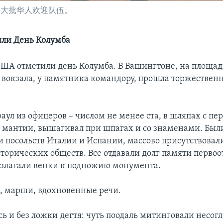
了大批华人欢迎队伍。
ли День Колумба
 США отметили день Колумба. В Вашингтоне, на площа
 вокзала, у памятника командору, прошла торжествен
аул из офицеров – числом не менее ста, в шляпах с пе
 мантии, вышагивал при шпагах и со знаменами. Был
и посольств Италии и Испании, массово присутствовал
торических обществ. Все отдавали долг памяти перво
злагали венки к подножию монумента.
, марши, вдохновенные речи.
ь и без ложки дегтя: чуть поодаль митинговали несог