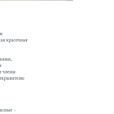
ди
ная красочная
рьями,
и
и члены
открывателю
ласные –