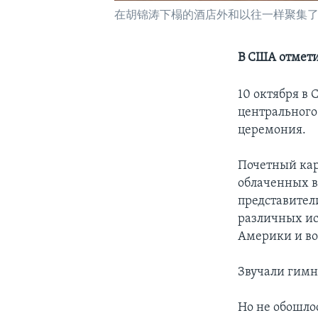
在胡锦涛下榻的酒店外和以往一样聚集
В США отмети
10 октября в
центрального
церемония.
Почетный кар
облаченных в
представител
различных ис
Америки и во
Звучали гимн
Но не обошлос