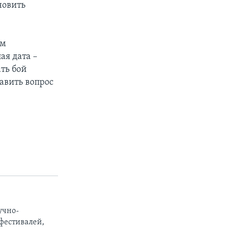
новить
ем
ая дата –
ть бой
тавить вопрос
учно-
фестивалей,