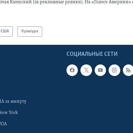
ючая Каннский (за рекламные ролики). На «Голосе Америки» с
США
Культура
Ы
СОЦИАЛЬНЫЕ СЕТИ
А за минуту
New York
VOA