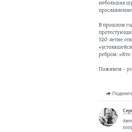
небольшая шу
прославлени
В прошлом го
протестующих 
520-летие от
«устоявшейся 
ребром: «Кто
Поживем – уз
Поделит
Сер
Авто
поп