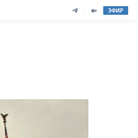
ЭФИР
!