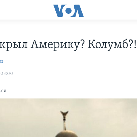
ткрыл Америку? Колумб?
ев
1 03:00
ься