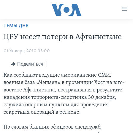
Линки
доступности
Перейти
ТЕМЫ ДНЯ
на
ГЛАВНОЕ
ЦРУ несет потери в Афганистане
основной
ПРОГРАММЫ
контент
01 Январь, 2010 03:00
ПРОЕКТЫ
Перейти
АМЕРИКА
к
ЭКСПЕРТИЗА
Поделиться
НОВОСТИ ЗА МИНУТУ
УЧИМ АНГЛИЙСКИЙ
основной
ИНТЕРВЬЮ
ИТОГИ
НАША АМЕРИКАНСКАЯ ИСТОРИЯ
Как сообщают ведущие американские СМИ,
навигации
военная база «Чэпмен» в провинции Хост на юго-
Перейти
ФАКТЫ ПРОТИВ ФЕЙКОВ
ПОЧЕМУ ЭТО ВАЖНО?
А КАК В АМЕРИКЕ?
востоке Афганистана, пострадавшая в результате
в
ЗА СВОБОДУ ПРЕССЫ
ДИСКУССИЯ VOA
АРТЕФАКТЫ
нападения террориста-смертника 30 декабря,
поиск
служила опорным пунктом для проведения
УЧИМ АНГЛИЙСКИЙ
ДЕТАЛИ
АМЕРИКАНСКИЕ ГОРОДКИ
секретных операций в регионе.
ВИДЕО
НЬЮ-ЙОРК NEW YORK
ТЕСТЫ
По словам бывших офицеров спецслужб,
ПОДПИСКА НА НОВОСТИ
АМЕРИКА. БОЛЬШОЕ ПУТЕШЕСТВИЕ