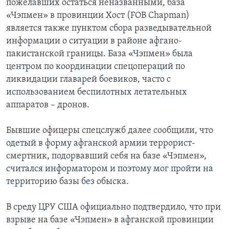
пожелавших остаться неназванными, база
«Чэпмен» в провинции Хост (FOB Chapman)
Learning English
является также пунктом сбора разведывательной
информации о ситуации в районе афгано-
СОЦИАЛЬНЫЕ СЕТИ
пакистанской границы. База «Чэпмен» была
центром по координации спецопераций по
ликвидации главарей боевиков, часто с
использованием беспилотных летательных
Языки
аппаратов – дронов.
Бывшие офицеры спецслужб далее сообщили, что
одетый в форму афганской армии террорист-
смертник, подорвавший себя на базе «Чэпмен»,
считался информатором и поэтому мог пройти на
территорию базы без обыска.
В среду ЦРУ США официально подтвердило, что при
взрыве на базе «Чэпмен» в афганской провинции