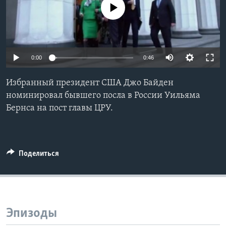
No media source currently available
Learning English
СОЦИАЛЬНЫЕ СЕТИ
0:00
0:46
Избранный президент США Джо Байден
Языки
номинировал бывшего посла в России Уильяма
Бернса на пост главы ЦРУ.
Поделиться
Эпизоды