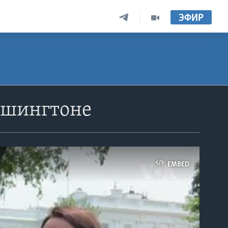
ЭФИР
ашингтоне
EMBED