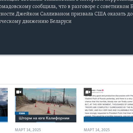
адовскому сообщила, что в разговоре с советником Б
сности Джейком Салливаном призвала США оказать д
ическому движению Беларуси
МАРТ 14, 2025
МАРТ 14, 2025