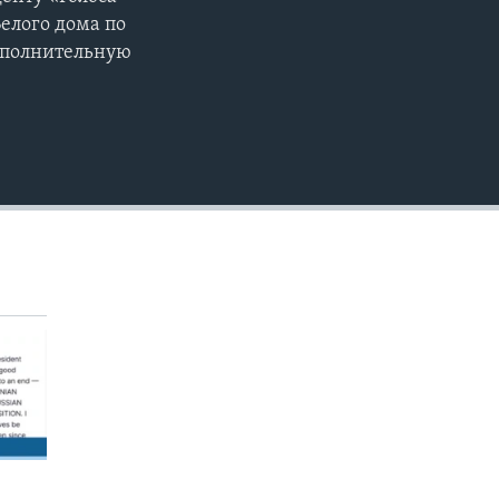
EMBED
елого дома по
ополнительную