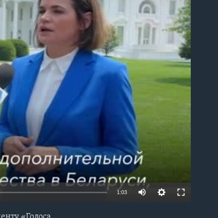
able
1:03
енту «Голоса