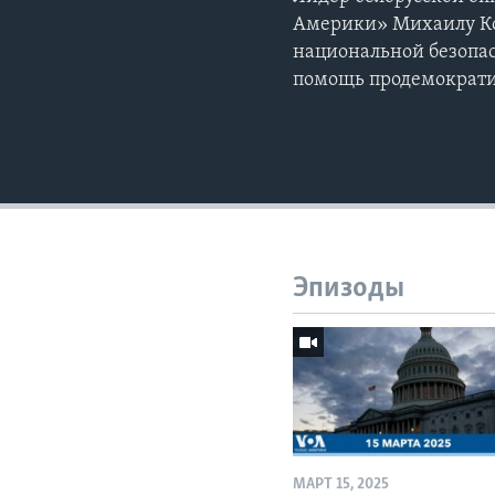
Америки» Михаилу Ком
национальной безопа
помощь продемократ
Эпизоды
МАРТ 15, 2025