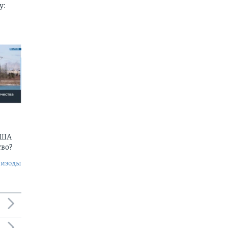
у:
США
тво?
пизоды