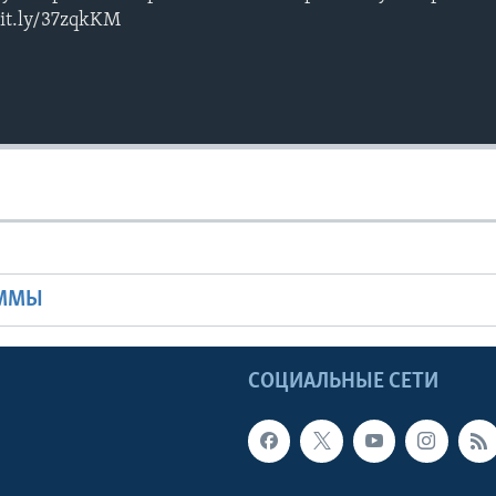
bit.ly/37zqkKM
Ы
АММЫ
Ы
СОЦИАЛЬНЫЕ СЕТИ