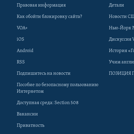
Правовая информация
Детали
Как обойти блокировку сайта?
Новости СШ
VOA+
Нью-Йорк 
iOS
Дискуссия 
Android
История «Г
RSS
Учим англ
Learning English
Подпишитесь на новости
ПОЗИЦИЯ 
Пособие по безопасному пользованию
СОЦИАЛЬНЫЕ СЕТИ
Интернетом
Доступная среда: Section 508
Вакансии
Приватность
Языки