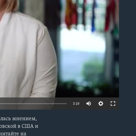
able
3:19
илась мнением,
EMBED
новской в США и
читайте на