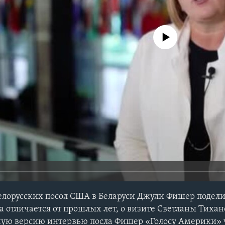
No media source currently avail
елорусских посол США в Беларуси Джули Фишер подел
да отличается от прошлых лет, о визите Светланы Тиха
ную версию интервью посла Фишер «Голосу Америки» 