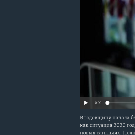
0:00
В годовщину начала б
как ситуация 2020 го
новых санкциях. Пол