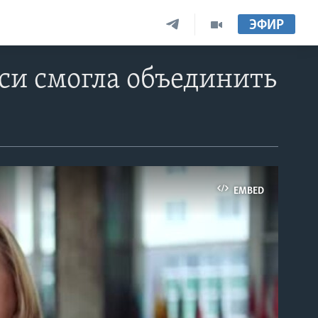
ЭФИР
си смогла объединить
EMBED