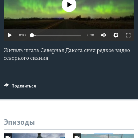
No media source currently available
Learning English
СОЦИАЛЬНЫЕ СЕТИ
0:00
0:30
Житель штата Северная Дакота снял редкое видео
Языки
северного сияния
Поделиться
Эпизоды