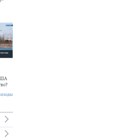
США
тво?
пизоды