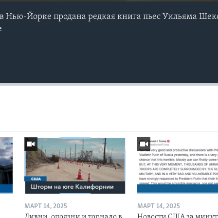
's в Нью-Йорке продана редкая книга пьес Уильяма Шек
е
МАРТ 14, 2025
МАРТ 14, 2025
Ливни, оползни и торнадо в
Новости США за минут