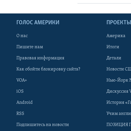
ГОЛОС АМЕРИКИ
ПРОЕКТ
О нас
Америка
Пишите нам
Итоги
Правовая информация
Детали
Как обойти блокировку сайта?
Новости СШ
VOA+
Нью-Йорк 
iOS
Дискуссия 
Android
История «Г
RSS
Учим англ
Learning English
Подпишитесь на новости
ПОЗИЦИЯ 