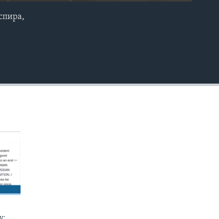
спира,
EMBED
у: