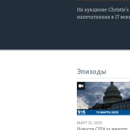
На аукционе Christie
напечатанная в 17 век
Эпизоды
МАРТ 15, 2025
Новости США за минуту: