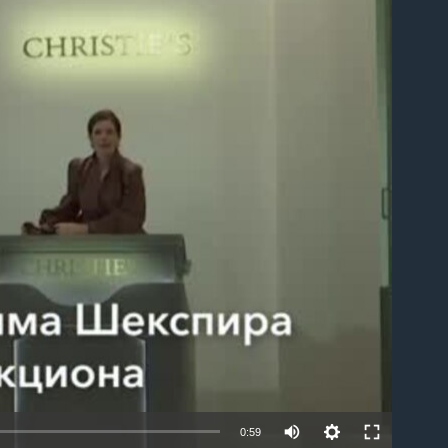
able
0:59