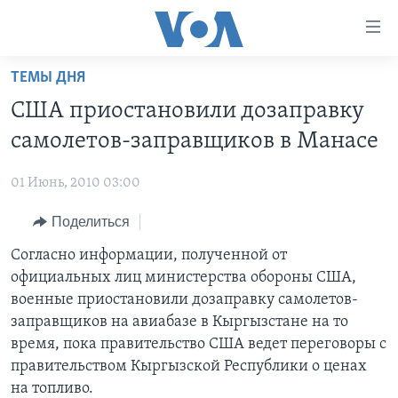
Линки
доступности
Перейти
ТЕМЫ ДНЯ
на
ГЛАВНОЕ
США приостановили дозаправку
основной
ПРОГРАММЫ
контент
самолетов-заправщиков в Манасе
ПРОЕКТЫ
Перейти
АМЕРИКА
к
01 Июнь, 2010 03:00
ЭКСПЕРТИЗА
НОВОСТИ ЗА МИНУТУ
УЧИМ АНГЛИЙСКИЙ
основной
Поделиться
ИНТЕРВЬЮ
ИТОГИ
НАША АМЕРИКАНСКАЯ ИСТОРИЯ
навигации
Перейти
ФАКТЫ ПРОТИВ ФЕЙКОВ
Согласно информации, полученной от
ПОЧЕМУ ЭТО ВАЖНО?
А КАК В АМЕРИКЕ?
в
официальных лиц министерства обороны США,
ЗА СВОБОДУ ПРЕССЫ
ДИСКУССИЯ VOA
АРТЕФАКТЫ
поиск
военные приостановили дозаправку самолетов-
УЧИМ АНГЛИЙСКИЙ
ДЕТАЛИ
АМЕРИКАНСКИЕ ГОРОДКИ
заправщиков на авиабазе в Кыргызстане на то
время, пока правительство США ведет переговоры с
ВИДЕО
НЬЮ-ЙОРК NEW YORK
ТЕСТЫ
правительством Кыргызской Республики о ценах
ПОДПИСКА НА НОВОСТИ
АМЕРИКА. БОЛЬШОЕ ПУТЕШЕСТВИЕ
на топливо.