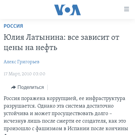
Линки
доступности
Перейти
РОССИЯ
на
ГЛАВНОЕ
Юлия Латынина: все зависит от
основной
ПРОГРАММЫ
контент
цены на нефть
ПРОЕКТЫ
Перейти
АМЕРИКА
к
Алекс Григорьев
ЭКСПЕРТИЗА
НОВОСТИ ЗА МИНУТУ
УЧИМ АНГЛИЙСКИЙ
основной
17 Март, 2010 03:00
ИНТЕРВЬЮ
ИТОГИ
НАША АМЕРИКАНСКАЯ ИСТОРИЯ
навигации
Перейти
ФАКТЫ ПРОТИВ ФЕЙКОВ
ПОЧЕМУ ЭТО ВАЖНО?
А КАК В АМЕРИКЕ?
Поделиться
в
ЗА СВОБОДУ ПРЕССЫ
ДИСКУССИЯ VOA
АРТЕФАКТЫ
Россия поражена коррупцией, ее инфраструктура
поиск
разрушается. Однако эта система достаточно
УЧИМ АНГЛИЙСКИЙ
ДЕТАЛИ
АМЕРИКАНСКИЕ ГОРОДКИ
устойчива и может просуществовать долго –
ВИДЕО
НЬЮ-ЙОРК NEW YORK
ТЕСТЫ
исчезнув лишь после смерти ее создателя, как это
произошло с фашизмом в Испании после кончины
ПОДПИСКА НА НОВОСТИ
АМЕРИКА. БОЛЬШОЕ ПУТЕШЕСТВИЕ