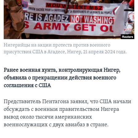
Learning English
СОЦИАЛЬНЫЕ СЕТИ
Нигерийцы на акции протеста против военного
присутствия США в Агадесе, Нигер, 21 апреля 2024 года.
Языки
Ранее военная хунта, контролирующая Нигер,
объявила о прекращении действия военного
соглашения с США
Представитель Пентагона заявил, что США начали
обсуждать с военным правительством Нигера
вывод около тысячи американских
военнослужащих с двух авиабаз в стране.