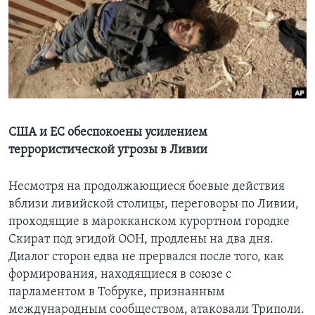
Learning English
СОЦИАЛЬНЫЕ СЕТИ
Языки
США и ЕС обеспокоены усилением
террористической угрозы в Ливии
Несмотря на продолжающиеся боевые действия
вблизи ливийской столицы, переговоры по Ливии,
проходящие в марокканском курортном городке
Скират под эгидой ООН, продлены на два дня.
Диалог сторон едва не прервался после того, как
формирования, находящиеся в союзе с
парламентом в Тобруке, признанным
международным сообществом, атаковали Триполи.