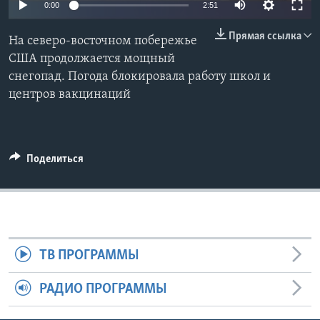
0:00
2:51
Learning English
Прямая ссылка
На северо-восточном побережье
США продолжается мощный
СОЦИАЛЬНЫЕ СЕТИ
снегопад. Погода блокировала работу школ и
центров вакцинаций
Языки
Поделиться
ТВ ПРОГРАММЫ
РАДИО ПРОГРАММЫ