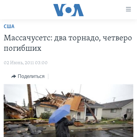
Линки
доступности
Перейти
США
на
ГЛАВНОЕ
Массачусетс: два торнадо, четверо
основной
ПРОГРАММЫ
контент
погибших
ПРОЕКТЫ
Перейти
АМЕРИКА
к
02 Июнь, 2011 03:00
ЭКСПЕРТИЗА
НОВОСТИ ЗА МИНУТУ
УЧИМ АНГЛИЙСКИЙ
основной
Поделиться
ИНТЕРВЬЮ
ИТОГИ
НАША АМЕРИКАНСКАЯ ИСТОРИЯ
навигации
Перейти
ФАКТЫ ПРОТИВ ФЕЙКОВ
ПОЧЕМУ ЭТО ВАЖНО?
А КАК В АМЕРИКЕ?
в
ЗА СВОБОДУ ПРЕССЫ
ДИСКУССИЯ VOA
АРТЕФАКТЫ
поиск
УЧИМ АНГЛИЙСКИЙ
ДЕТАЛИ
АМЕРИКАНСКИЕ ГОРОДКИ
ВИДЕО
НЬЮ-ЙОРК NEW YORK
ТЕСТЫ
ПОДПИСКА НА НОВОСТИ
АМЕРИКА. БОЛЬШОЕ ПУТЕШЕСТВИЕ