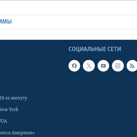
Ы
АММЫ
Ы
СОЦИАЛЬНЫЕ СЕТИ
А за минуту
New York
VOA
олоса Америки»