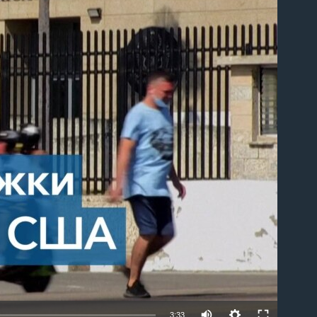
able
3:33