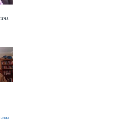
тина
пизоды