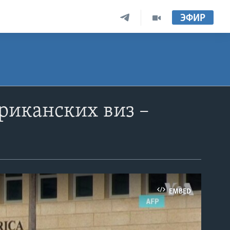
ЭФИР
риканских виз –
EMBED