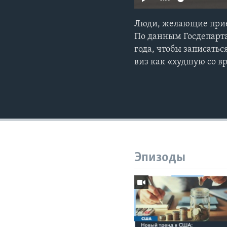
Люди, желающие прие
По данным Госдепарта
года, чтобы записать
виз как «худшую со в
Эпизоды