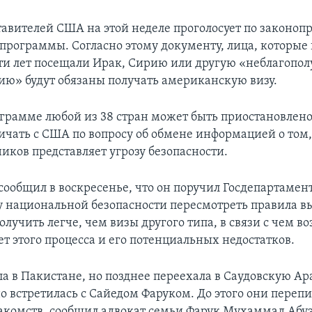
тавителей США на этой неделе проголосует по законопр
программы. Согласно этому документу, лица, которые 
ти лет посещали Ирак, Сирию или другую «неблагопо
ию» будут обязаны получать американскую визу.
ограмме любой из 38 стран может быть приостановлено,
ичать с США по вопросу об обмене информацией о том,
иков представляет угрозу безопасности.
сообщил в воскресенье, что он поручил Госдепартамен
 национальной безопасности пересмотреть правила в
 получить легче, чем визы другого типа, в связи с чем 
т этого процесса и его потенциальных недостатков.
а в Пакистане, но позднее переехала в Саудовскую Ар
о встретилась с Сайедом Фаруком. До этого они переп
накомств, сообщил адвокат семьи Фарук Мухаммад Абу