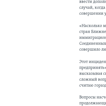
ввести допол
случай, когда
совершении у
«Насколько м
стран Ближне
иммиграционн
Соединенных 
совершило ли
Этот инцидент
предпринять»
высказывая с
сложный вопр
считаю горазд
Вопросы насч
продолжающи