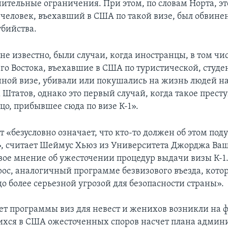
нительные ограничения. При этом, по словам Норта, э
 человек, въехавший в США по такой визе, был обвинен
бийства.
не известно, были случаи, когда иностранцы, в том чи
го Востока, въехавшие в США по туристической, студе
ой визе, убивали или покушались на жизнь людей н
Штатов, однако это первый случай, когда такое прест
цо, прибывшее сюда по визе К-1».
 «безусловно означает, что кто-то должен об этом поду
, считает Шеймус Хьюз из Университета Джорджа Ва
вое мнение об ужесточении процедур выдачи визы К-1.
ос, аналогичный программе безвизового въезда, кото
о более серьезной угрозой для безопасности страны».
ет программы виз для невест и женихов возникли на 
хся в США ожесточенных споров насчет плана админ