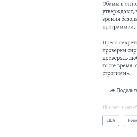
Обамы в отно
утверждают, 
зрения безопа
программой, 
Пресс-секрет
проверки си
проверять лю
то же время, 
строгими».
Поделит
This item is part of
США
Ново