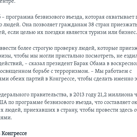
ентре.
 – программа безвизового въезда, которая охватывает 
о людей. Она позволяет гражданам 38 стран приезжат
ей, если целью их поездки является туризм или бизнес
вести более строгую проверку людей, которые приез
визы, чтобы мы могли пристально посмотреть, не ездил
действий, – сказал президент Барак Обама в воскресн
освященном борьбе с терроризмом. – Мы работаем с
ями обеих партий в Конгрессе, чтобы сделать именно э
дерального правительства, в 2013 году 21,2 миллиона 
А по программе безвизового въезда, что составляет ок
х людей, приехавших в страну, чтобы провести здесь о
лями.
в Конгрессе