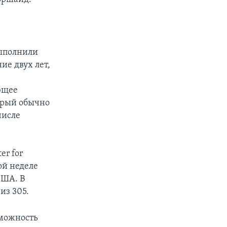
выполнили
ие двух лет,
ующее
торый обычно
числе
er for
ой неделе
США. В
из 305.
зможность