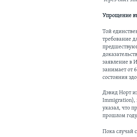
Упрощение в
Той единстве
требование дл
предшествующ
доказательств
заявление в 
занимает от 6
состояния зд
Дэвид Норт и
Immigration)
указал, что п
прошлом году,
Пока случай 