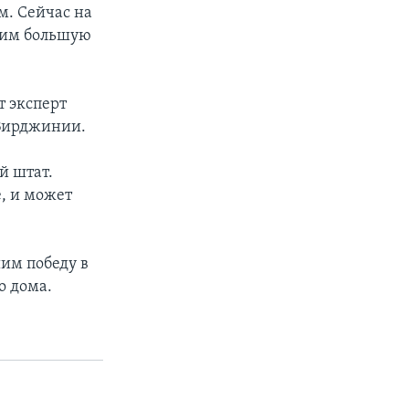
м. Сейчас на
дим большую
т эксперт
 Вирджинии.
й штат.
, и может
им победу в
о дома.