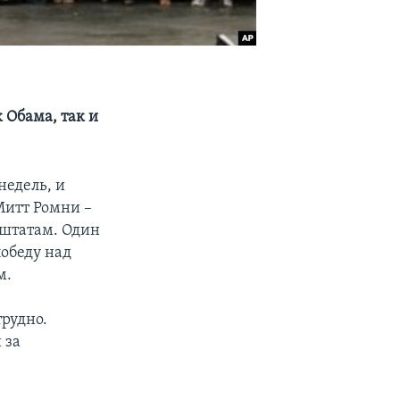
 Обама, так и
недель, и
Митт Ромни –
штатам. Один
победу над
м.
трудно.
 за