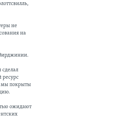
рлоттсвилль,
теры не
осования на
 Вирджинии.
 сделал
 ресурс
то мы покрыты
цию.
стью ожидают
ентских