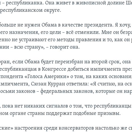
 – республиканка. Она живет в живописной долине Ш
республиканском округе.
ольше не нужен Обама в качестве президента. Я хочу, 
 его назначения, его цели – всё отменили. Мне он без
нно не устраивают его методы правления и то, как он 
ии – всю страну», – говорит она.
ран, если Обама будет переизбран на второй срок, она 
еспубликанцам в Конгрессе добиться импичмента пре
спондента «Голоса Америки» о том, на каких основани
мпичмента, Сюзан Курран ответила: «Я считаю, на ос
осьми законов – федеральных законов, которые он на
 пока нет никаких сигналов о том, что республиканцы
ном органе страны поддержат подобные призывы.
кие» настроения среди консерваторов настолько же с