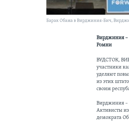
Барак Обама в Вирджиния-Бич, Вирдж
Вирджиния – 
Ромни
ВУДСТОК, В
участники ка
уделяют пов
из этих штато
своим респу
Вирджиния – 
Активисты из
демократа Об