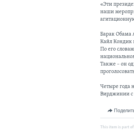
«Эти президе
наши меропри
агитационную
Барак Обама 
Кайл Кондик 
По его слова
национальном
Также – он о
проголосовать
Четыре года 
Вирджинии с 
Поделит
This item is part of