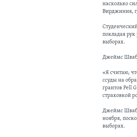
насколько си
Вирджиния, г
Студенческий
покладая рук
выборах.
Джеймс Шваб 
«Я считаю, ч
ссуды на обр
грантов Pell 
страховкой р
Джеймс Шваб 
ноября, поск
выборах.