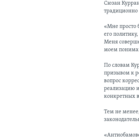
Сюзан Курран
традиционно 
«Мне просто б
его политику,
Меня соверше
моем пониман
По словам Кур
призывом к р
вопрос корре
реализацию и
конкретных в
Тем не менее,
законодатель
«Антиобамовс