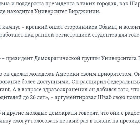
льна и поддержка президента в таких городах, как Ша
де находится Университет Вирджинии.
 кампус – крепкий оплот сторонников Обамы, и волон
 работают над ранней регистрацией студентов для гол
– президент Демократической группы Университета
то он сделал молодежь Америки своим приоритетом. Он
азование более доступными. Он расширил федеральный
Grant. А в вопросе здравоохранения он добился того, ч
одителей до 26 лет», – аргументировал Шваб свою пози
и другие молодые демократы говорят, что они с радо
ольку смогут голосовать первый раз в жизни на презид