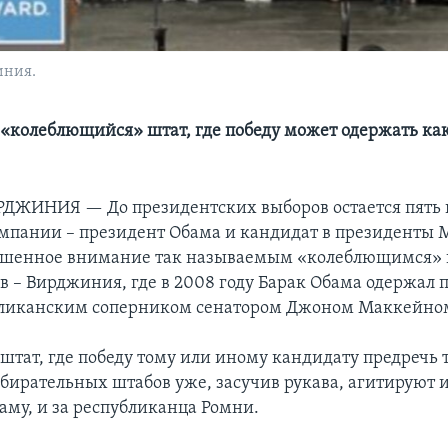
иния.
«колеблющийся» штат, где победу может одержать как
ИРДЖИНИЯ —
До президентских выборов остается пять 
мпании – президент Обама и кандидат в президенты 
ышенное внимание так называемым «колеблющимся» 
в – Вирджиния, где в 2008 году Барак Обама одержал 
бликанским соперником сенатором Джоном Маккейно
штат, где победу тому или иному кандидату предречь 
бирательных штабов уже, засучив рукава, агитируют и
аму, и за республиканца Ромни.