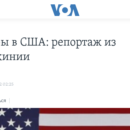
ы в США: репортаж из
жинии
2 02:25
ься