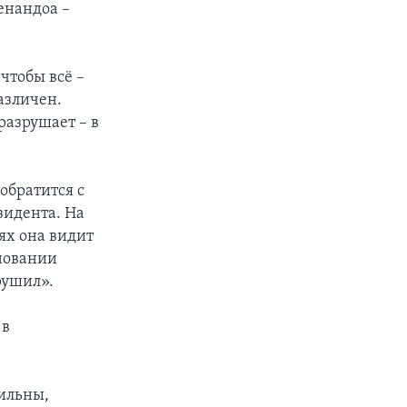
енандоа –
чтобы всё –
различен.
разрушает – в
обратится с
зидента. На
ях она видит
новании
рушил».
 в
ильны,