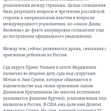
усыновлении между странами. Целью соглашения
было разрешить вопросы и претензии российской
стороны к американским властям в вопросах
международного усыновления, но «закон Димы
Яковлева» де-факто аннулировал соглашение еще
до поступления официального уведомления.
Между тем, сейчас развивается драма, связанная с
приемным ребенком из России.
Суд округа Принс Уильям в штате Вирджиния
назначил во вторник дату суда над супругами
Мэтью и Эми Суини, которые обвиняются в
издевательстве над своим приемным сыном
Даниилом Кручининым (во многих источниках
указывается фамилия Кручин), усыновленным еще
малышом в России. В США ему дали имя Дениэл
Александр Суини. На суде, который состоится 23