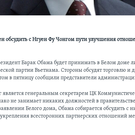
н обсудить с Нгуен Фу Чонгом пути улучшения отно
резидент Барак Обама будет принимать в Белом доме л
ской партии Вьетнама. Стороны обсудят торговлю и д
этом в пятницу сообщили представители администрац
г является генеральным секретарем ЦК Коммунистиче
нако не занимает никаких должностей в правительстве
заявлении Белого дома, Обама собирается обсудить с 
 укрепления всесторонних партнерских отношений м