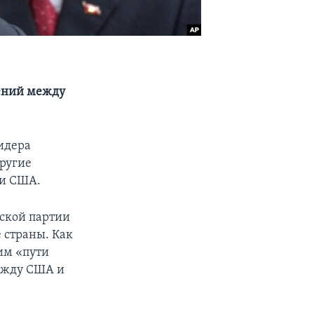
шений между
идера
ругие
ии США.
ской партии
 страны. Как
ним «пути
ежду США и