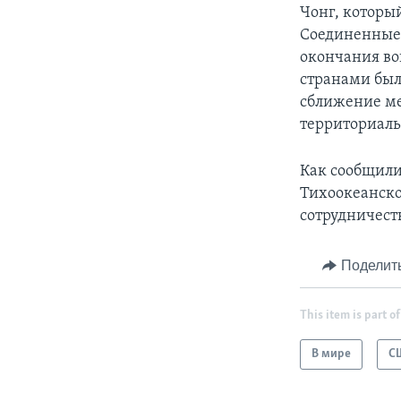
Чонг, которы
Соединенные 
окончания во
странами был
сближение ме
территориал
Как сообщили
Тихоокеанско
сотрудничест
Поделит
This item is part of
В мире
С