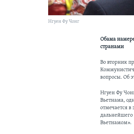
Нгуен Фу Чонг
Обама намере
странами
Во вторник п
Коммунистиче
вопросы. Об 
Нгуен Фу Чон
Вьетнама, од
отмечается в 
дальнейшего
Вьетнамом».