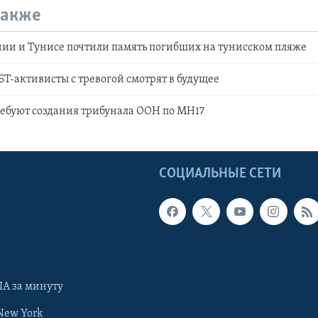
также
ии и Тунисе почтили память погибших на тунисском пляже
Т-активисты с тревогой смотрят в будущее
ебуют создания трибунала ООН по МН17
Ы
СОЦИАЛЬНЫЕ СЕТИ
А за минуту
New York