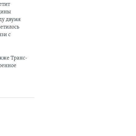
етит
щины
ду двумя
метилось
зи с
акже Транс-
военное