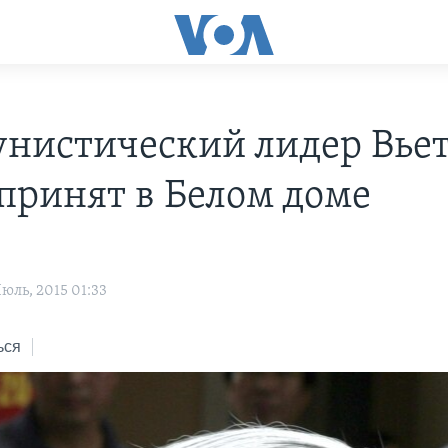
нистический лидер Вье
 принят в Белом доме
юль, 2015 01:33
ься