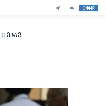
ЭФИР
тнама