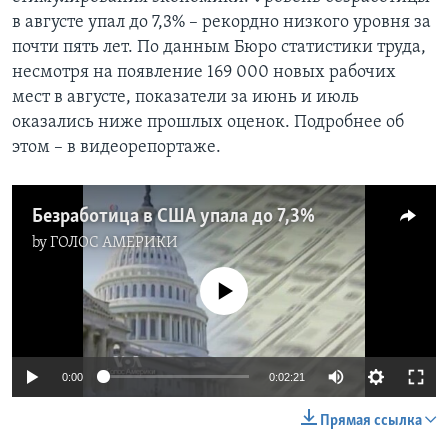
в августе упал до 7,3% – рекордно низкого уровня за
Learning English
почти пять лет. По данным Бюро статистики труда,
несмотря на появление 169 000 новых рабочих
СОЦИАЛЬНЫЕ СЕТИ
мест в августе, показатели за июнь и июль
оказались ниже прошлых оценок. Подробнее об
этом – в видеорепортаже.
Языки
Безработица в США упала до 7,3%
by
ГОЛОС АМЕРИКИ
No media source currently available
0:00
0:02:21
Прямая ссылка