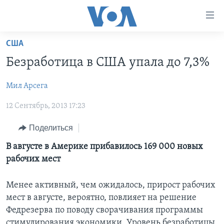
Линки
доступности
Перейти
США
на
ГЛАВНОЕ
Безработица в США упала до 7,3%
основной
ПРОГРАММЫ
контент
Мил Арcега
ПРОЕКТЫ
Перейти
АМЕРИКА
к
12 Сентябрь, 2013 17:23
ЭКСПЕРТИЗА
НОВОСТИ ЗА МИНУТУ
УЧИМ АНГЛИЙСКИЙ
основной
ИНТЕРВЬЮ
ИТОГИ
НАША АМЕРИКАНСКАЯ ИСТОРИЯ
навигации
Поделиться
Перейти
ФАКТЫ ПРОТИВ ФЕЙКОВ
ПОЧЕМУ ЭТО ВАЖНО?
А КАК В АМЕРИКЕ?
В августе в Америке прибавилось 169 000 новых
в
рабочих мест
ЗА СВОБОДУ ПРЕССЫ
ДИСКУССИЯ VOA
АРТЕФАКТЫ
поиск
УЧИМ АНГЛИЙСКИЙ
ДЕТАЛИ
АМЕРИКАНСКИЕ ГОРОДКИ
Менее активный, чем ожидалось, прирост рабочих
ВИДЕО
мест в августе, вероятно, повлияет на решение
НЬЮ-ЙОРК NEW YORK
ТЕСТЫ
Федрезерва по поводу сворачивания программы
ПОДПИСКА НА НОВОСТИ
АМЕРИКА. БОЛЬШОЕ ПУТЕШЕСТВИЕ
стимулирования экономики. Уровень безработицы