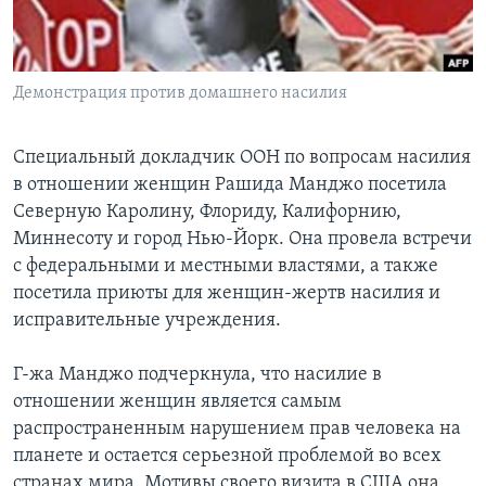
Learning English
Демонстрация против домашнего насилия
СОЦИАЛЬНЫЕ СЕТИ
Специальный докладчик ООН по вопросам насилия
в отношении женщин Рашида Манджо посетила
Языки
Северную Каролину, Флориду, Калифорнию,
Миннесоту и город Нью-Йорк. Она провела встречи
с федеральными и местными властями, а также
посетила приюты для женщин-жертв насилия и
исправительные учреждения.
Г-жа Манджо подчеркнула, что насилие в
отношении женщин является самым
распространенным нарушением прав человека на
планете и остается серьезной проблемой во всех
странах мира. Мотивы своего визита в США она