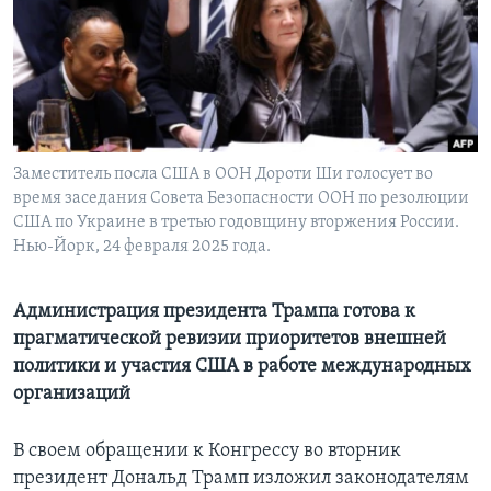
Learning English
СОЦИАЛЬНЫЕ СЕТИ
Заместитель посла США в ООН Дороти Ши голосует во
время заседания Совета Безопасности ООН по резолюции
Языки
США по Украине в третью годовщину вторжения России.
Нью-Йорк, 24 февраля 2025 года.
Администрация президента Трампа готова к
прагматической ревизии приоритетов внешней
политики и участия США в работе международных
организаций
В своем обращении к Конгрессу во вторник
президент Дональд Трамп изложил законодателям