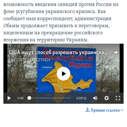
возможность введения санкций против России на
Learning English
фоне усугубления украинского кризиса. Как
сообщает наш корреспондент, администрация
СОЦИАЛЬНЫЕ СЕТИ
Обамы продолжает призывать к переговорам,
нацеленным на прекращение российского
вторжения на территорию Украины.
Языки
США ищут способ разрешить украинский кризис
by
ГОЛОС АМЕРИКИ
No media source currently available
0:00
0:03:11
Прямая ссылка