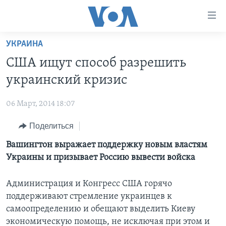
Линки
доступности
Перейти
УКРАИНА
на
ГЛАВНОЕ
США ищут способ разрешить
основной
ПРОГРАММЫ
контент
украинский кризис
ПРОЕКТЫ
Перейти
АМЕРИКА
к
06 Март, 2014 18:07
ЭКСПЕРТИЗА
НОВОСТИ ЗА МИНУТУ
УЧИМ АНГЛИЙСКИЙ
основной
Поделиться
ИНТЕРВЬЮ
ИТОГИ
НАША АМЕРИКАНСКАЯ ИСТОРИЯ
навигации
Перейти
ФАКТЫ ПРОТИВ ФЕЙКОВ
Вашингтон выражает поддержку новым властям
ПОЧЕМУ ЭТО ВАЖНО?
А КАК В АМЕРИКЕ?
в
Украины и призывает Россию вывести войска
ЗА СВОБОДУ ПРЕССЫ
ДИСКУССИЯ VOA
АРТЕФАКТЫ
поиск
УЧИМ АНГЛИЙСКИЙ
ДЕТАЛИ
АМЕРИКАНСКИЕ ГОРОДКИ
Администрация и Конгресс США горячо
поддерживают стремление украинцев к
ВИДЕО
НЬЮ-ЙОРК NEW YORK
ТЕСТЫ
самоопределению и обещают выделить Киеву
ПОДПИСКА НА НОВОСТИ
АМЕРИКА. БОЛЬШОЕ ПУТЕШЕСТВИЕ
экономическую помощь, не исключая при этом и