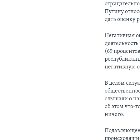
отрицательно,
Путину относ
дать оценку 
Негативная о
деятельность
(69 проценто
республиканц
негативную оц
В целом ситу
общественнос
слышали о на
об этом что-т
ничего.
Подавляющее 
происходящие