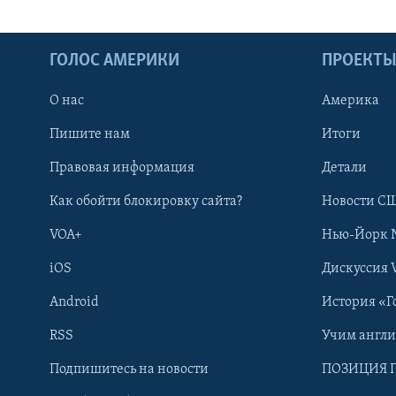
ГОЛОС АМЕРИКИ
ПРОЕКТ
О нас
Америка
Пишите нам
Итоги
Правовая информация
Детали
Как обойти блокировку сайта?
Новости СШ
VOA+
Нью-Йорк 
iOS
Дискуссия 
Android
История «Г
RSS
Учим англ
Learning English
Подпишитесь на новости
ПОЗИЦИЯ 