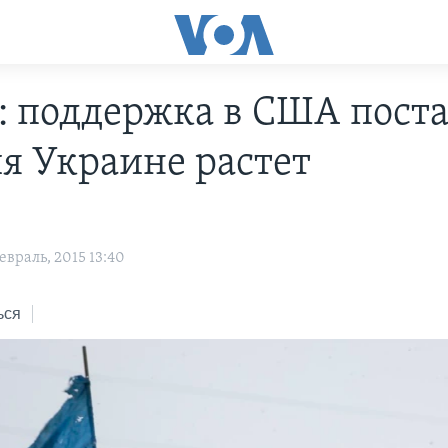
: поддержка в США пост
я Украине растет
враль, 2015 13:40
ься