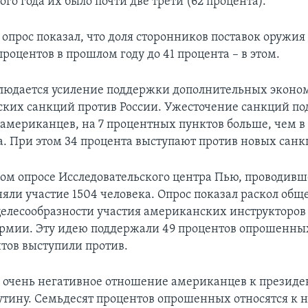
го года их было почти две трети (62 процента).
 опрос показал, что доля сторонников поставок оружи
процентов в прошлом году до 41 процента – в этом.
людается усиление поддержки дополнительных эконо
ких санкций против России. Ужесточение санкций п
 американцев, на 7 процентных пунктов больше, чем в
а. При этом 34 процента выступают против новых санк
ом опросе Исследовательского центра Пью, проводивш
няли участие 1504 человека. Опрос показал раскол общ
 целесообразности участия американских инструкторов 
рмии. Эту идею поддержали 49 процентов опрошенных
нтов выступили против.
 очень негативное отношение американцев к президе
тину. Семьдесят процентов опрошенных относятся к 