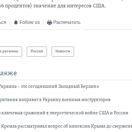
46 процентов) значение для интересов США.
ься
Follow us
Распечатать
и регионы
Россия
Новости
также
Украина – это сегодняшний Западный Берлин»
ритания направят в Украину военных инструкторов
о ключевых сражений в энергетической войне США и России
: Кремль рассматривал вопрос об аннексии Крыма до сверже