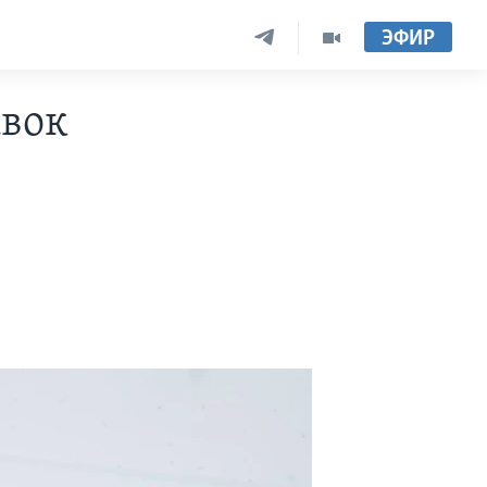
ЭФИР
авок