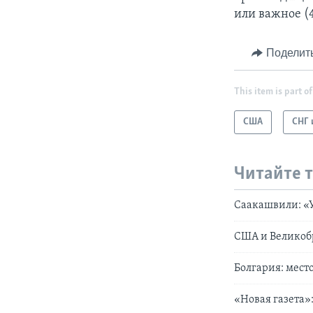
или важное (
Поделит
This item is part of
США
СНГ 
Читайте 
Саакашвили: «
США и Великоб
Болгария: мест
«Новая газета»