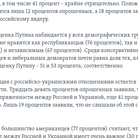
 в том числе 41 процент – крайне отрицательно. Поло
ятся лишь 12 процентов опрошенных, а 18 процентов з
российскому лидеру.
ценка Путина наблюдается у всех демографических гру
 не нравится как республиканцам (76 процентов), так 
в) и независимым (67 процентов). Среди консервативн
ев и либеральных демократов почти равна доля тех, к
енку Путину – 51 и 53 процента, соответственно.
ация с российско-украинскими отношениями остается 
ти. Тридцать девять процентов опрошенных заявили, 
пряженности между Россией и Украиной, еще 41 проц
о. Лишь 19 процентов заявили, что не слышали об этой
большинство американцев (77 процентов) считают, чт
 между Россией и Украиной имеет очень важное (30 