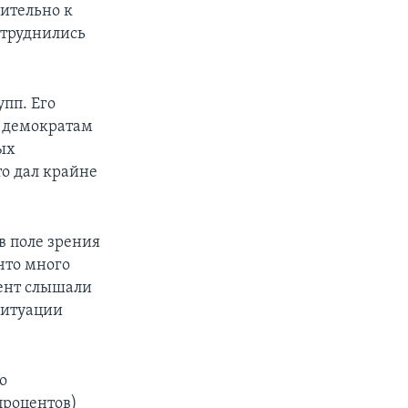
жительно к
атруднились
пп. Его
и демократам
ых
то дал крайне
в поле зрения
что много
ент слышали
 ситуации
о
процентов)