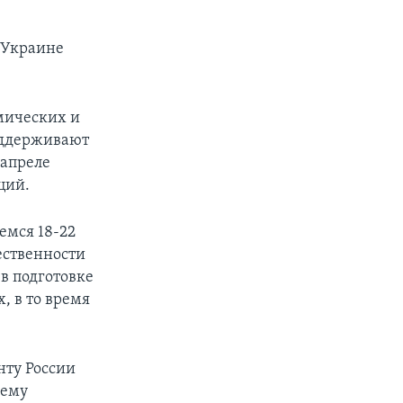
я Украине
мических и
оддерживают
 апреле
ций.
емся 18-22
ественности
в подготовке
, в то время
нту России
нему