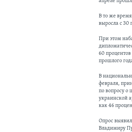
апреле прошло
В то же время
выросла с 30 
При этом наб
дипломатичес
60 процентов
прошлого год
В национальн
февраля, при
по вопросу о
украинской а
как 46 проце
Опрос выявил
Владимиру Пу