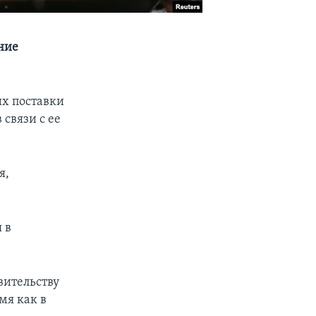
ние
х поставки
связи с ее
я,
 в
вительству
мя как в