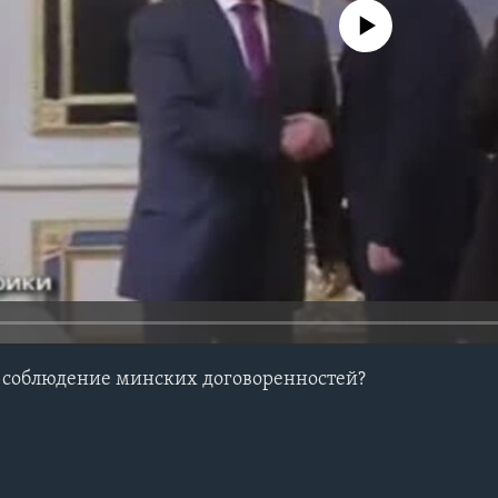
No media source currently avail
ь соблюдение минских договоренностей?