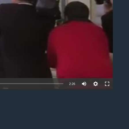
able
2:26
EMBED