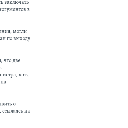
ть заключать
аргументов в
ения, могли
лан по выходу
, что две
.
истра, хотя
 на
явить о
 ссылаясь на