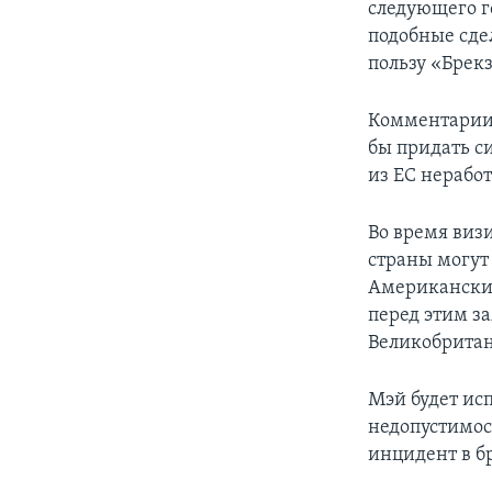
следующего г
подобные сде
пользу «Брекз
Комментарии 
бы придать с
из ЕС нерабо
Во время визи
страны могут
Американский
перед этим за
Великобрита
Мэй будет ис
недопустимос
инцидент в б