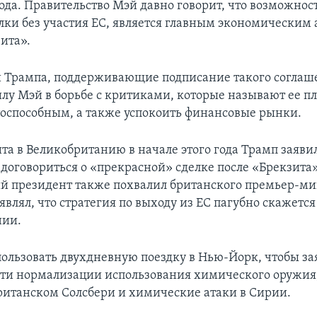
ода. Правительство Мэй давно говорит, что возможнос
лки без участия ЕС, является главным экономическим 
ита».
Трампа, поддерживающие подписание такого соглаш
илу Мэй в борьбе с критиками, которые называют ее п
тоспособным, а также успокоить финансовые рынки.
та в Великобританию в начале этого года Трамп заявил
 договориться о «прекрасной» сделке после «Брекзита»
 президент также похвалил британского премьер-мин
являл, что стратегия по выходу из ЕС пагубно скажется
нии.
пользовать двухдневную поездку в Нью-Йорк, чтобы за
ти нормализации использования химического оружия,
ританском Солсбери и химические атаки в Сирии.