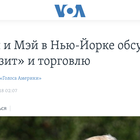
 и Мэй в Нью-Йорке обс
зит» и торговлю
 «Голоса Америки»
18 02:07
ься