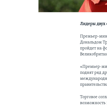
Лидеры двух 
Премьер-мини
Дональдом Тр
пройдет на ф
Великобритан
«Премьер-мин
поднят ряд д
международны
правительств
Торговое сог
возможность 