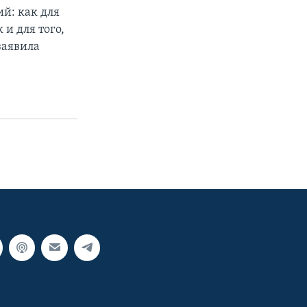
й: как для
и для того,
заявила