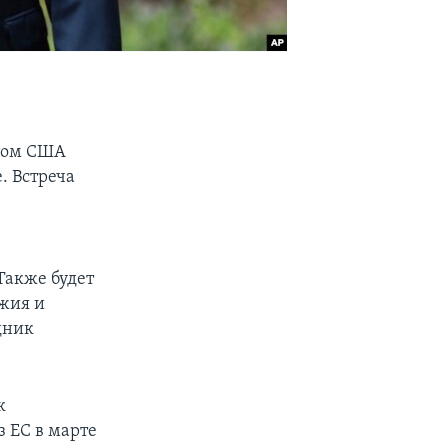
нтом США
. Встреча
Также будет
жия и
дник
к
 ЕС в марте