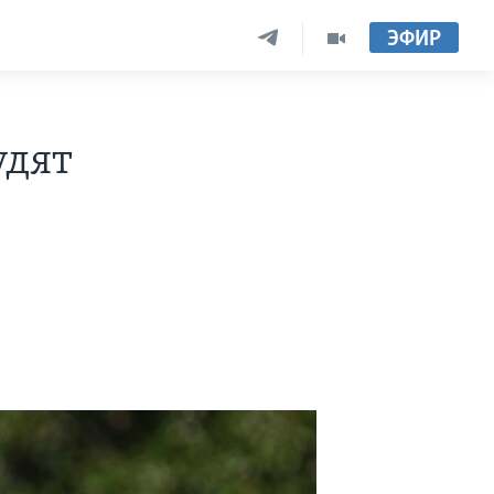
ЭФИР
удят