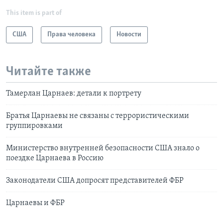
This item is part of
США
Права человека
Новости
Читайте также
Тамерлан Царнаев: детали к портрету
Братья Царнаевы не связаны с террористическими
группировками
Министерство внутренней безопасности США знало о
поездке Царнаева в Россию
Законодатели США допросят представителей ФБР
Царнаевы и ФБР