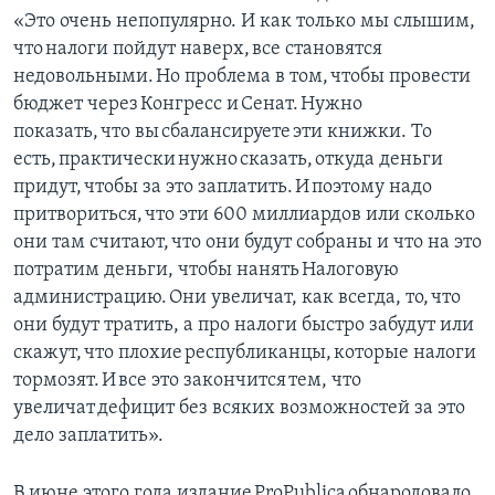
«Это очень непопулярно. И как только мы слышим,
что налоги пойдут наверх, все становятся
недовольными. Но проблема в том, чтобы провести
бюджет через Конгресс и Сенат. Нужно
показать, что вы сбалансируете эти книжки. То
есть, практически нужно сказать, откуда деньги
придут, чтобы за это заплатить. И поэтому надо
притвориться, что эти 600 миллиардов или сколько
они там считают, что они будут собраны и что на это
потратим деньги, чтобы нанять Налоговую
администрацию. Они увеличат, как всегда, то, что
они будут тратить, а про налоги быстро забудут или
скажут, что плохие республиканцы, которые налоги
тормозят. И все это закончится тем, что
увеличат дефицит без всяких возможностей за это
дело заплатить».
В июне этого года издание ProPublica обнародовало