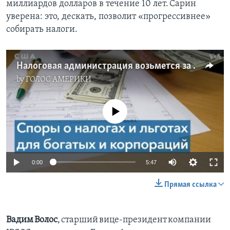
миллиардов долларов в течение 10 лет. Сарин
уверена: это, дескать, позволит «прогрессивнее»
собирать налоги.
Налоговая администрация возьмется за злостных неплательщиков
by
ГОЛОС АМЕРИКИ
No media source currently available
0:00
5:47
Прямая ссылка
Вадим Волос
, старший вице-президент компании