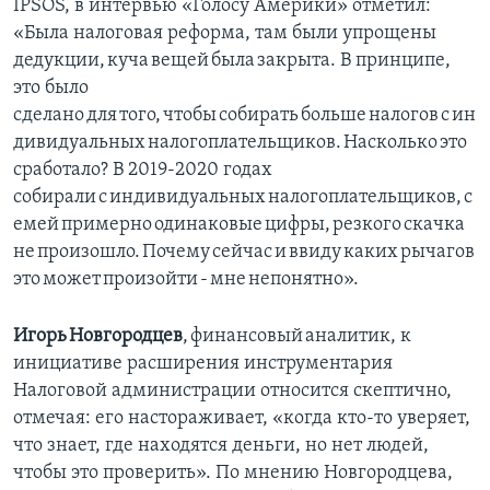
IPSOS, в интервью «Голосу Америки» отметил:
«Была налоговая реформа, там были упрощены
дедукции, куча вещей была закрыта. В принципе,
это было
сделано для того, чтобы собирать больше налогов с ин
дивидуальных налогоплательщиков. Насколько это
сработало? В 2019-2020 годах
собирали с индивидуальных налогоплательщиков, с
емей примерно одинаковые цифры, резкого скачка
не произошло. Почему сейчас и ввиду каких рычагов
это может произойти - мне непонятно».
Игорь Новгородцев
, финансовый аналитик, к
инициативе расширения инструментария
Налоговой администрации относится скептично,
отмечая: его настораживает, «когда кто-то уверяет,
что знает, где находятся деньги, но нет людей,
чтобы это проверить». По мнению Новгородцева,