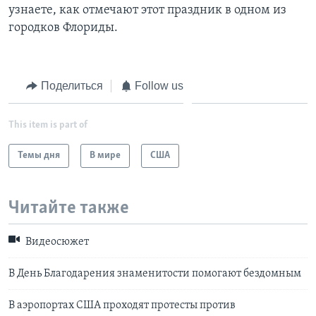
узнаете, как отмечают этот праздник в одном из
Learning English
городков Флориды.
СОЦИАЛЬНЫЕ СЕТИ
Поделиться
Follow us
This item is part of
Языки
Темы дня
В мире
США
Читайте также
Видеосюжет
В День Благодарения знаменитости помогают бездомным
В аэропортах США проходят протесты против