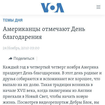
Линки
доступности
Перейти
ТЕМЫ ДНЯ
на
ГЛАВНОЕ
Американцы отмечают День
основной
ПРОГРАММЫ
контент
благодарения
ПРОЕКТЫ
Перейти
АМЕРИКА
к
24 Ноябрь, 2010 03:00
ЭКСПЕРТИЗА
НОВОСТИ ЗА МИНУТУ
УЧИМ АНГЛИЙСКИЙ
основной
Поделиться
ИНТЕРВЬЮ
ИТОГИ
НАША АМЕРИКАНСКАЯ ИСТОРИЯ
навигации
Перейти
ФАКТЫ ПРОТИВ ФЕЙКОВ
Каждый год в четвертый четверг ноября Америка
ПОЧЕМУ ЭТО ВАЖНО?
А КАК В АМЕРИКЕ?
в
празднует День благодарения. В этот день родные и
ЗА СВОБОДУ ПРЕССЫ
ДИСКУССИЯ VOA
АРТЕФАКТЫ
поиск
друзья собираются и вспоминают все хорошее, что
УЧИМ АНГЛИЙСКИЙ
ДЕТАЛИ
АМЕРИКАНСКИЕ ГОРОДКИ
выпало на их долю. Такая традиция возникла в
начале XVII века, когда пилигримы из Англии
ВИДЕО
НЬЮ-ЙОРК NEW YORK
ТЕСТЫ
приехали в Новый Свет, чтобы начать новую
ПОДПИСКА НА НОВОСТИ
АМЕРИКА. БОЛЬШОЕ ПУТЕШЕСТВИЕ
жизнь. Посмотрев видеорепортаж Дебры Блок, вы