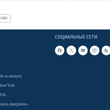
США
Ы
СОЦИАЛЬНЫЕ СЕТИ
А за минуту
New York
VOA
олоса Америки»