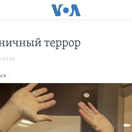
ничный террор
0 03:00
ься