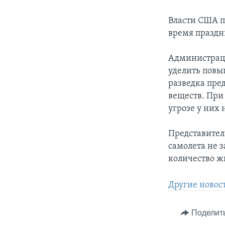
Власти США п
время праздн
Администраци
уделить повы
разведка пре
веществ. При
угрозе у них 
Представител
самолета не 
количество ж
Другие новос
Поделит