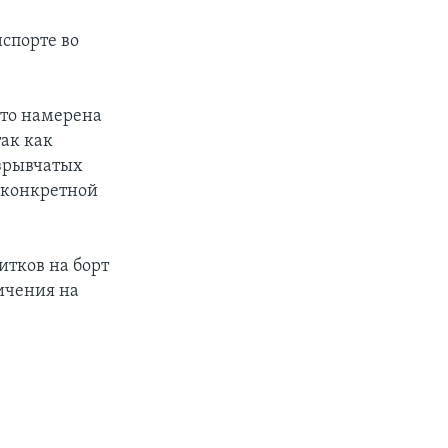
спорте во
что намерена
ак как
взрывчатых
 конкретной
итков на борт
ичения на