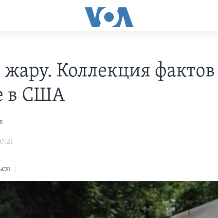
в жару. Коллекция фактов
е в США
в
0:21
ься