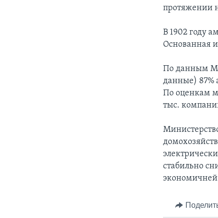
протяжении н
В 1902 году 
Основанная им
По данным Ми
данные) 87% 
По оценкам м
тыс. компаний
Министерство
домохозяйств
электрически
стабильно сн
экономичней 
Поделит