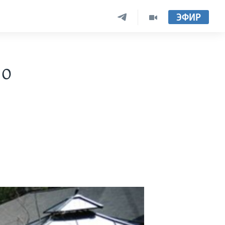
ЭФИР
 о