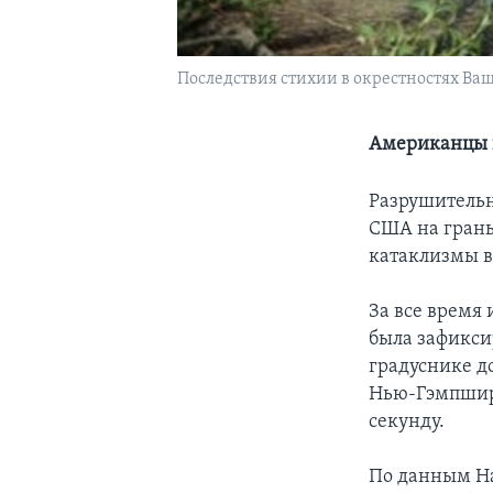
Последствия стихии в окрестностях Ва
Американцы п
Разрушительн
США на грань
катаклизмы в
За все время
была зафиксир
градуснике до
Нью-Гэмпшир 
секунду.
По данным На