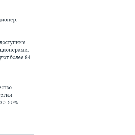
ционер.
 доступные
иционерами.
уют более 84
ество
ергии
 30-50%