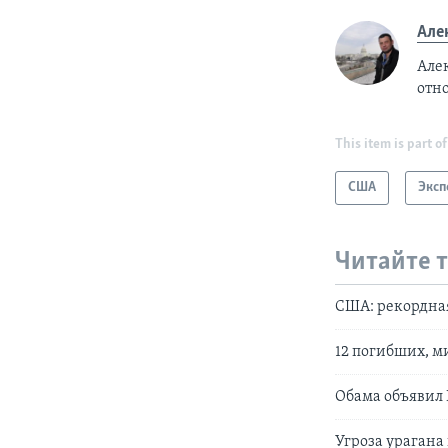
Але
Але
отн
This item is part of
США
Эксп
Читайте 
США: рекордная
12 погибших, м
Обама объявил 
Угроза урагана