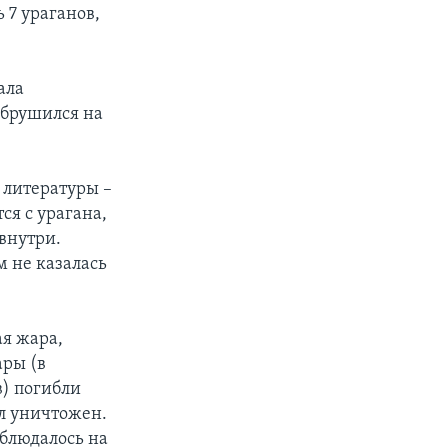
 7 ураганов,
ала
обрушился на
 литературы –
ся с урагана,
внутри.
 не казалась
ая жара,
ары (в
в) погибли
ыл уничтожен.
аблюдалось на