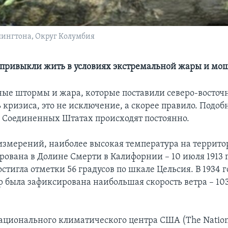
шингтона, Округ Колумбия
ривыкли жить в условиях экстремальной жары и мо
ые штормы и жара, которые поставили северо-восточ
 кризиса, это не исключение, а скорее правило. Подо
 Соединенных Штатах происходят постоянно.
 измерений, наиболее высокая температура на террит
ована в Долине Смерти в Калифорнии – 10 июля 1913 г
стигла отметки 56 градусов по шкале Цельсия. В 1934 г
была зафиксирована наибольшая скорость ветра – 103
ционального климатического центра США (The Nationa