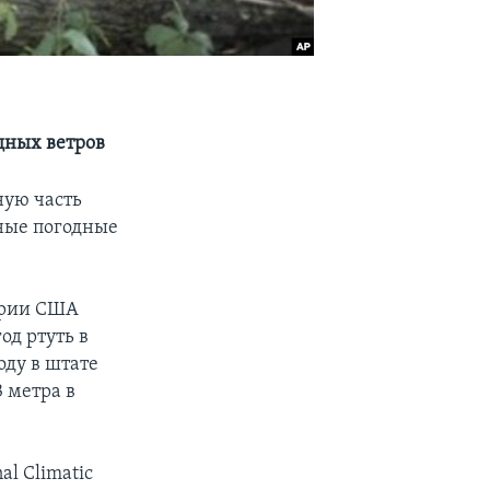
щных ветров
ную часть
бные погодные
ории США
од ртуть в
оду в штате
 метра в
l Climatic