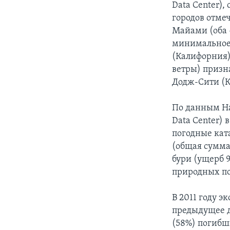
Data Center)
городов отме
Майами (оба 
минимальное 
(Калифорния)
ветры) призн
Додж-Cити (К
По данным На
Data Center) 
погодные кат
(общая сумма
бури (ущерб 96
природных по
В 2011 году э
предыдущее д
(58%) погибш