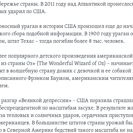
ережье страны. В 2011 году над Атлантикой пронеслось
рых ударил по США.
носный ураган в истории США произошел еще до нач
кого сбора подобной информации. В 1900 году ураган 
он, штат Техас – тогда погибли более 8 тыс. человек.
ее популярного детского произведения американской
з страны Оз» (The Wonderful Wizard of Oz) – начинает
ит в волшебную страну домик с девочкой и ее собакой 
описанного Фрэнком Баумом, американским читателям
ием.
 в разгар «Великой депрессии» – США поразила страшн
беспрецедентной по масштабам засухе. В результате ж
-за тепловых и солнечных ударов, сердечных приступо
 американцев. В большинстве штатов страны урожай б
то в Северной Америке бедствий такого масштаба не н