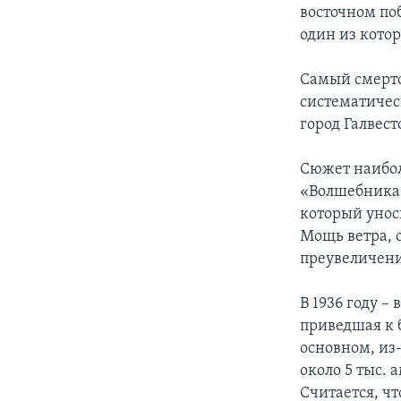
восточном поб
один из кото
Самый смерто
систематичес
город Галвест
Сюжет наибол
«Волшебника и
который унос
Мощь ветра, 
преувеличен
В 1936 году –
приведшая к 
основном, из
около 5 тыс.
Считается, ч