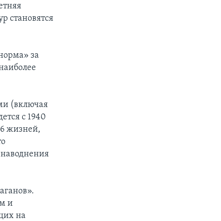
етняя
ур становятся
«норма» за
 наиболее
ми (включая
ется с 1940
26 жизней,
то
, наводнения
аганов».
м и
щих на