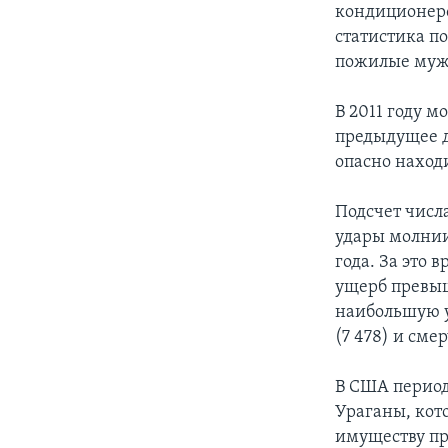
кондиционеро
статистика п
пожилые му
В 2011 году 
предыдущее д
опасно наход
Подсчет числ
удары молнии
года. За это 
ущерб превыша
наибольшую у
(7 478) и смер
В США период
Ураганы, кот
имуществу пр