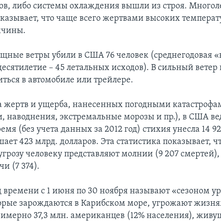
в, либо системы охлаждения вышли из строя. Многол
оказывает, что чаще всего жертвами высоких температ
жчины.
мощные ветры убили в США 76 человек (среднегодовая 
есятилетие – 45 летальных исходов). В сильный ветер
иться в автомобиле или трейлере.
а жертв и ущерба, нанесенных погодными катастрофа
, наводнения, экстремальные морозы и пр.), в США вед
время (без учета данных за 2012 год) стихия унесла 14 9
ет 423 млрд. долларов. Эта статистика показывает, ч
грозу человеку представляют молнии (9 207 смертей)
чи (7 374).
 времени с 1 июня по 30 ноября называют «сезоном ур
орые зарождаются в Карибском море, угрожают жизня
имерно 37,3 млн. американцев (12% населения), живу