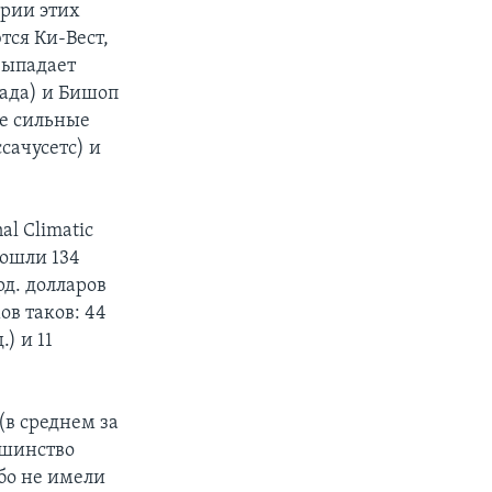
ории этих
тся Ки-Вест,
выпадает
вада) и Бишоп
е сильные
сачусетс) и
l Climatic
зошли 134
д. долларов
в таков: 44
.) и 11
(в среднем за
ьшинство
бо не имели