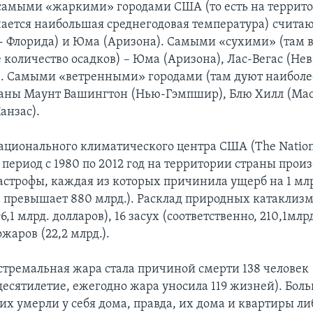
, самыми «жаркими» городами США (то есть на террит
чается наибольшая среднегодовая температура) считаю
- Флорида) и Юма (Аризона). Самыми «сухими» (там 
количество осадков) – Юма (Аризона), Лас-Вегас (Не
. Самыми «ветренными» городами (там дуют наиболе
аны Маунт Вашингтон (Нью-Гэмпшир), Блю Хилл (Мас
анзас).
ционального климатического центра США (The Nationa
в период с 1980 по 2012 год на территории страны прои
астрофы, каждая из которых причинила ущерб на 1 млр
 превышает 880 млрд.). Расклад природных катаклизмо
,1 млрд. долларов), 16 засух (соответственно, 210,1млрд
жаров (22,2 млрд.).
кстремальная жара стала причиной смерти 138 человек 
есятилетие, ежегодно жара уносила 119 жизней). Бол
их умерли у себя дома, правда, их дома и квартиры ли