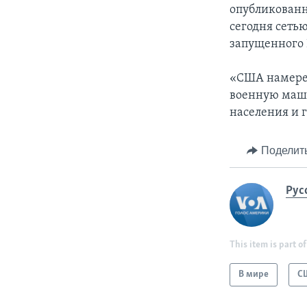
опубликованн
сегодня сеть
запущенного 
«США намерен
военную маши
населения и 
Поделит
Рус
This item is part of
В мире
С