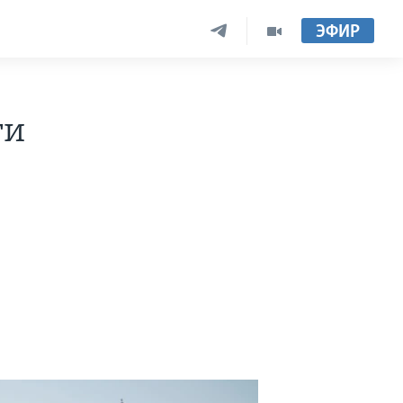
ЭФИР
ти