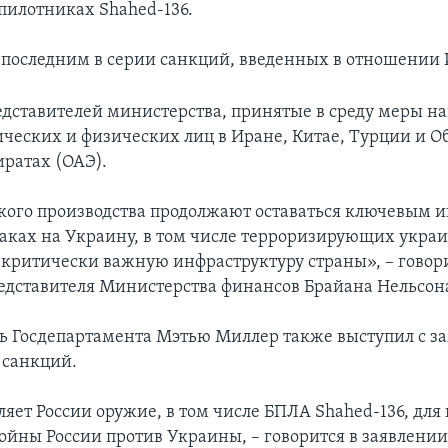
пилотниках Shahed-136.
л последним в серии санкций, введенных в отношении 
едставителей министерства, принятые в среду меры н
ческих и физических лиц в Иране, Китае, Турции и 
ратах (ОАЭ).
ого производства продолжают оставаться ключевым 
атаках на Украину, в том числе терроризирующих укра
 критически важную инфраструктуру страны», – говори
едставителя Министерства финансов Брайана Нельсон
ь Госдепартамента Мэтью Миллер также выступил с з
 санкций.
ляет России оружие, в том числе БПЛА Shahed-136, дл
ойны России против Украины, – говорится в заявлени