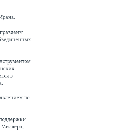
Ирана.
аправлены
Объединенных
инструментом
инских
тся в
а.
аявлением по
я поддержки
и Миллера,