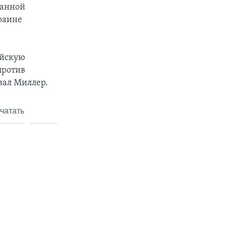
занной
краине
ийскую
против
вал Миллер.
чатать