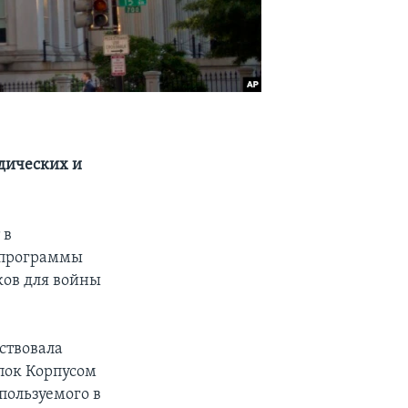
дических и
 в
 программы
ков для войны
бствовала
пок Корпусом
пользуемого в