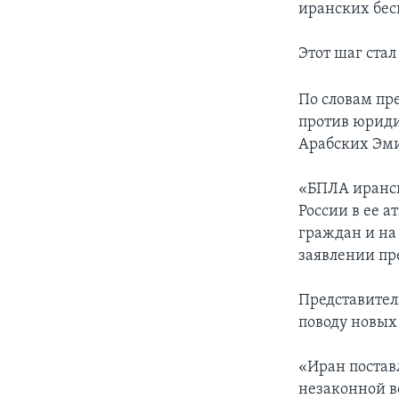
иранских бес
Этот шаг ста
По словам пр
против юриди
Арабских Эми
«БПЛА иранск
России в ее 
граждан и на
заявлении пр
Представител
поводу новых
«Иран постав
незаконной в