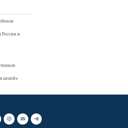
ребенок
 России и
отников
их целей»