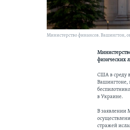
Министерство финансов. Вашингтон, ок
Министерство
физических л
США в среду 
Вашингтоне, 
беспилотнико
в Украине.
В заявлении М
осуществлени
стражей исла