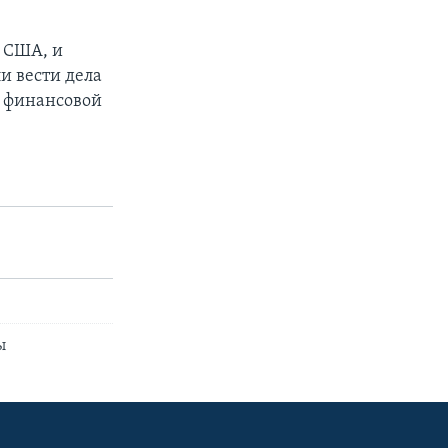
 США, и
и вести дела
й финансовой
ы