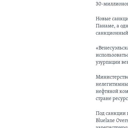
30-миллионог
Новые санкци
Панаме, а одн
санкционный 
«Венесуэльск
использовать
узурпации ве
Министерств
нелегитимным
нефтяной ком
стране ресурс
Под санкции п
Bluelane Over
зарегистриро