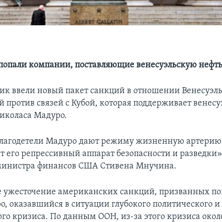
попали компании, поставляющие венесуэльскую нефть
ик ввели новый пакет санкций в отношении Венесуэл
 против связей с Кубой, которая поддерживает венесу
иколаса Мадуро.
благодетели Мадуро дают режиму жизненную артерию
 его репрессивный аппарат безопасности и разведки»,
министра финансов США Стивена Мнучина.
е ужесточение американских санкций, призванных п
, оказавшийся в ситуации глубокого политического и
го кризиса. По данным ООН, из-за этого кризиса окол