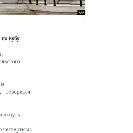
 на Кубу
ы,
эльского
 и
 – говорится
ошатнуть
о четверти из