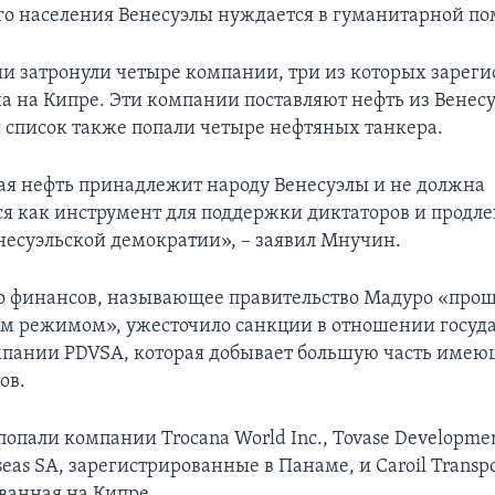
о населения Венесуэлы нуждается в гуманитарной п
и затронули четыре компании, три из которых зареги
а на Кипре. Эти компании поставляют нефть из Венесуэ
список также попали четыре нефтяных танкера.
ая нефть принадлежит народу Венесуэлы и не должна
ся как инструмент для поддержки диктаторов и продл
несуэльской демократии», – заявил Мнучин.
о финансов, называющее правительство Мадуро «про
 режимом», ужесточило санкции в отношении госуд
пании PDVSA, которая добывает большую часть имею
ов.
опали компании Trocana World Inc., Tovase Developmen
seas SA, зарегистрированные в Панаме, и Caroil Transpo
ванная на Кипре.