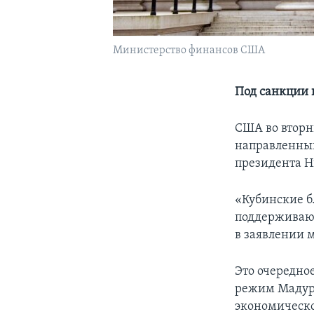
Министерство финансов США
Под санкции 
США во вторн
направленный
президента Н
«Кубинские 
поддерживают
в заявлении 
Это очередно
режим Мадуро
экономическо