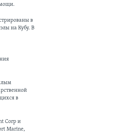
омощи.
стрированы в
лы на Кубу. В
ения
шлым
арственной
щихся в
t Corp и
rt Marine,