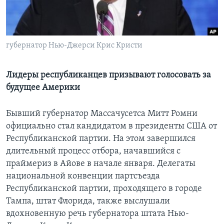
Learning English
СОЦИАЛЬНЫЕ СЕТИ
губернатор Нью-Джерси Крис Кристи
Лидеры республиканцев призывают голосовать за
будущее Америки
Языки
Бывший губернатор Массачусетса Митт Ромни
официально стал кандидатом в президенты США от
Республиканской партии. На этом завершился
длительный процесс отбора, начавшийся с
праймериз в Айове в начале января. Делегаты
национальной конвенции партсъезда
Республиканской партии, проходящего в городе
Тампа, штат Флорида, также выслушали
вдохновенную речь губернатора штата Нью-