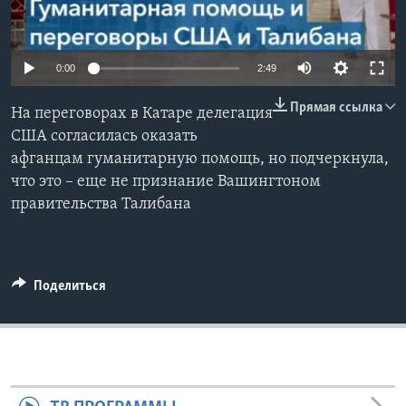
Learning English
0:00
2:49
СОЦИАЛЬНЫЕ СЕТИ
Прямая ссылка
На переговорах в Катаре делегация
США согласилась оказать
афганцам гуманитарную помощь, но подчеркнула,
Языки
что это – еще не признание Вашингтоном
правительства Талибана
Поделиться