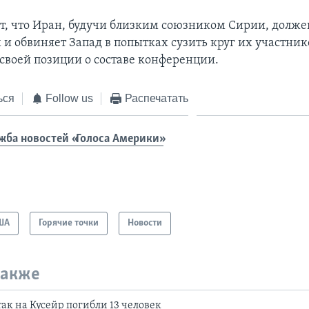
ет, что Иран, будучи близким союзником Сирии, долже
 и обвиняет Запад в попытках сузить круг их участни
своей позиции о составе конференции.
ься
Follow us
Распечатать
жба новостей «Голоса Америки»
ША
Горячие точки
Новости
также
так на Кусейр погибли 13 человек