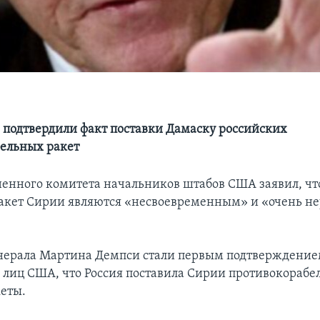
подтвердили факт поставки Дамаску российских
ельных ракет
ненного комитета начальников штабов США заявил, чт
акет Сирии являются «несвоевременным» и «очень н
нерала Мартина Демпси стали первым подтверждение
лиц США, что Россия поставила Сирии противокорабе
еты.