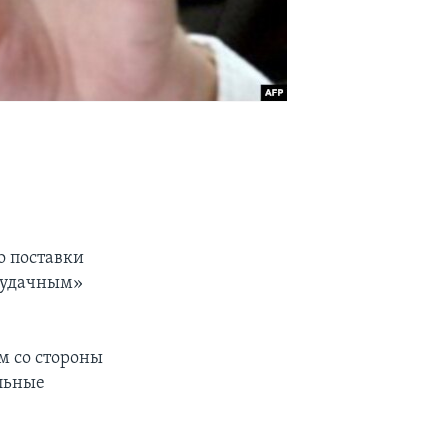
о поставки
еудачным»
м со стороны
льные