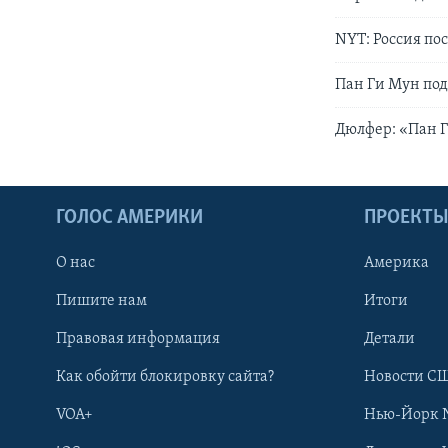
NYT: Россия по
Пан Ги Мун по
Дюлфер: «Пан Г
ГОЛОС АМЕРИКИ
ПРОЕКТ
О нас
Америка
Пишите нам
Итоги
Правовая информация
Детали
Как обойти блокировку сайта?
Новости СШ
VOA+
Нью-Йорк 