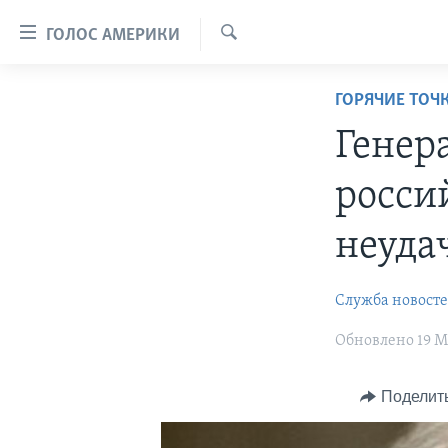
Линки
ГОЛОС АМЕРИКИ
доступности
Поиск
Перейти
ГЛАВНОЕ
ГОРЯЧИЕ ТОЧ
на
ПРОГРАММЫ
основной
Генер
контент
ПРОЕКТЫ
АМЕРИКА
Перейти
росси
ЭКСПЕРТИЗА
НОВОСТИ ЗА МИНУТУ
УЧИМ АНГЛИЙСКИЙ
к
основной
ИНТЕРВЬЮ
ИТОГИ
НАША АМЕРИКАНСКАЯ ИСТОРИЯ
неуда
навигации
ФАКТЫ ПРОТИВ ФЕЙКОВ
ПОЧЕМУ ЭТО ВАЖНО?
А КАК В АМЕРИКЕ?
Перейти
Служба новост
в
ЗА СВОБОДУ ПРЕССЫ
ДИСКУССИЯ VOA
АРТЕФАКТЫ
поиск
УЧИМ АНГЛИЙСКИЙ
Обновлено 19 Ма
ДЕТАЛИ
АМЕРИКАНСКИЕ ГОРОДКИ
ВИДЕО
НЬЮ-ЙОРК NEW YORK
ТЕСТЫ
Поделит
ПОДПИСКА НА НОВОСТИ
АМЕРИКА. БОЛЬШОЕ
ПУТЕШЕСТВИЕ