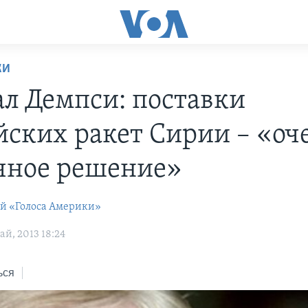
КИ
ал Демпси: поставки
йских ракет Сирии – «оч
чное решение»
ей «Голоса Америки»
й, 2013 18:24
ься