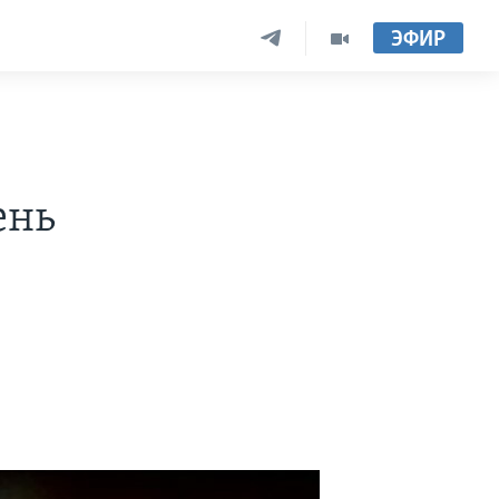
ЭФИР
ень