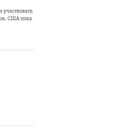
н участвовать
ков. США пока