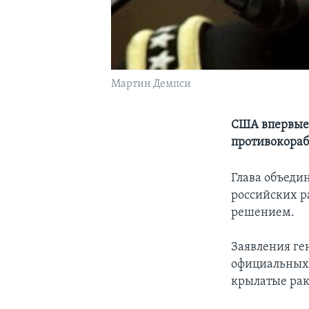
Мартин Демпси
США впервые 
противокораб
Глава объеди
российских р
решением.
Заявления ге
официальных 
крылатые рак