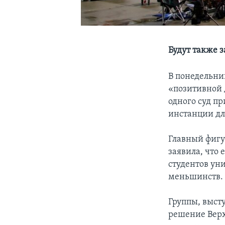
Будут также 
В понедельни
«позитивной 
одного суд п
инстанции дл
Главный фигу
заявила, что 
студентов ун
меньшинств.
Группы, выст
решение Верх