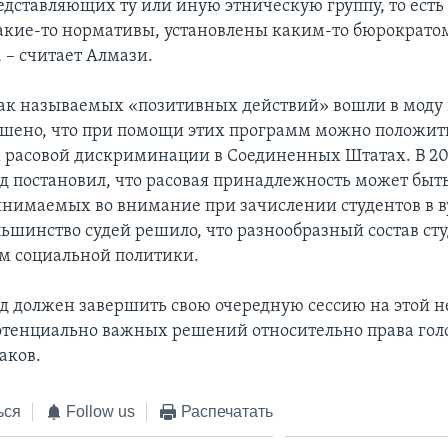
едставляющих ту или иную этническую группу, то есть
кие-то нормативы, установлены каким-то бюрократо
 – считает Алмази.
к называемых «позитивных действий» вошли в моду в
ешено, что при помощи этих программ можно положит
 расовой дискриминации в Соединенных Штатах. В 20
д постановил, что расовая принадлежность может быт
инимаемых во внимание при зачислении студентов в в
льшинство судей решило, что разнообразный состав ст
ям социальной политики.
д должен завершить свою очередную сессию на этой н
тенциально важных решений относительно права гол
аков.
ься
Follow us
Распечатать