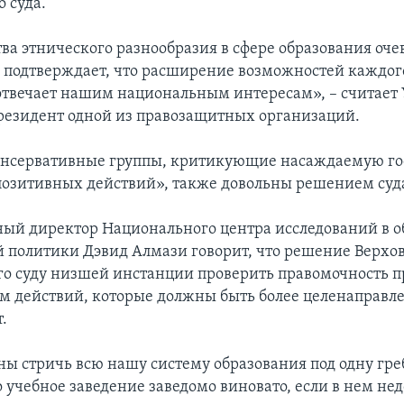
 суда.
а этнического разнообразия в сфере образования оче
 подтверждает, что расширение возможностей каждог
твечает нашим национальным интересам», – считает
резидент одной из правозащитных организаций.
онсервативные группы, критикующие насаждаемую го
озитивных действий», также довольны решением суд
ый директор Национального центра исследований в о
 политики Дэвид Алмази говорит, что решение Верхов
о суду низшей инстанции проверить правомочность 
м действий, которые должны быть более целенаправ
.
ы стричь всю нашу систему образования под одну греб
о учебное заведение заведомо виновато, если в нем не