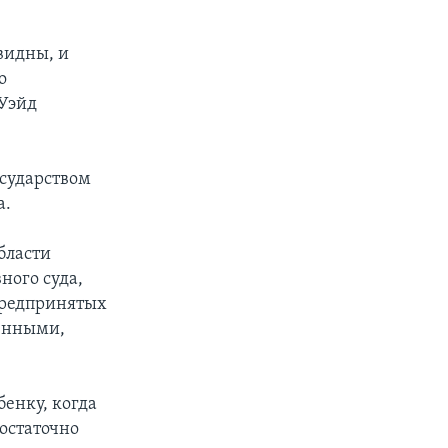
видны, и
о
 Уэйд
сударством
а.
бласти
ного суда,
предпринятых
ленными,
енку, когда
достаточно