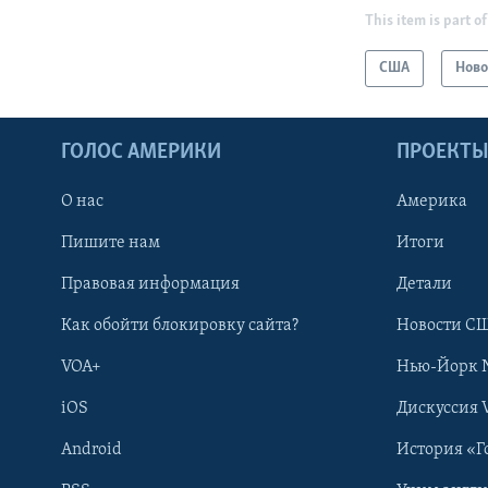
This item is part of
США
Ново
ГОЛОС АМЕРИКИ
ПРОЕКТ
О нас
Америка
Пишите нам
Итоги
Правовая информация
Детали
Как обойти блокировку сайта?
Новости СШ
VOA+
Нью-Йорк 
iOS
Дискуссия 
Android
История «Г