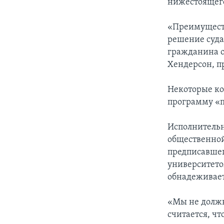
нижестоящего
«Преимуществ
решение суда
гражданина о
Хендерсон, п
Некоторые к
программу «п
Исполнительн
общественной
предписавшег
университето
обнадеживает
«Мы не должн
считается, чт