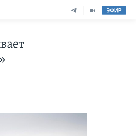
ЭФИР
вает
»