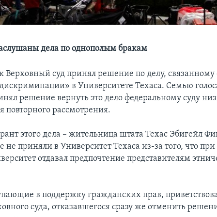
заслушаны дела по однополым бракам
к Верховный суд принял решение по делу, связанному
дискриминации» в Университете Техаса. Семью голо
ринял решение вернуть это дело федеральному суду ни
я повторного рассмотрения.
рант этого дела – жительница штата Техас Эбигейл Фи
ее не приняли в Университет Техаса из-за того, что пр
иверситет отдавал предпочтение представителям этни
упающие в поддержку гражданских прав, приветствова
овного суда, отказавшегося сразу же отменить решен