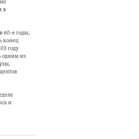
 не
м в
 60-е годы,
ь конец
03 году
ь одним из
узы,
удентов
еделе
оса и