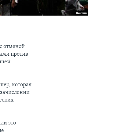
 с отменой
сами против
зшей
шер, которая
и зачислении
ческих
ли это
ие