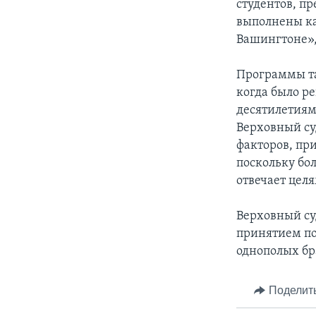
студентов, пр
выполнены ка
Вашингтоне»,
Программы та
когда было р
десятилетиям
Верховный су
факторов, пр
поскольку бо
отвечает цел
Верховный су
принятием по
однополых бр
Поделит