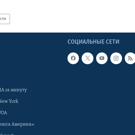
сти
Ы
СОЦИАЛЬНЫЕ СЕТИ
А за минуту
New York
VOA
олоса Америки»