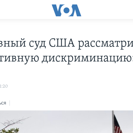
вный суд США рассматри
тивную дискриминацию
1:20
ься