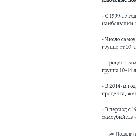
Ключевые пок
- С 1999-го г
наибольший с
- Число самоу
группе от 10-т
- Процент са
группе 10-14 
- В 2014-м г
процента, же
- В период с 
самоубийств 
Поделит