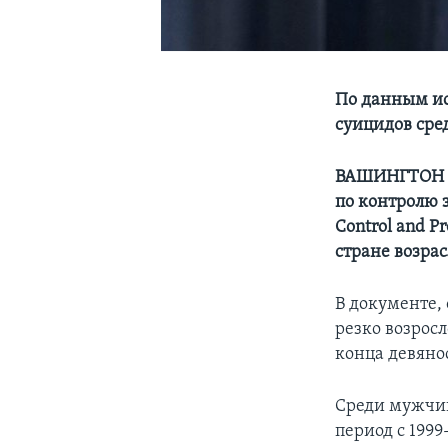
По данным ис
суицидов ср
ВАШИНГТОН - 
по контролю з
Control and P
стране возрас
В документе, 
резко возросл
конца девяно
Среди мужчин 
период с 1999-