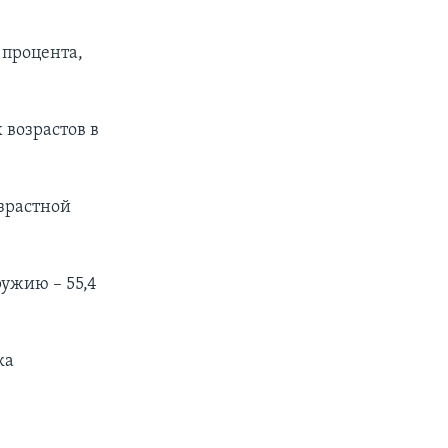
 процента,
 возрастов в
зрастной
ружию – 55,4
ка