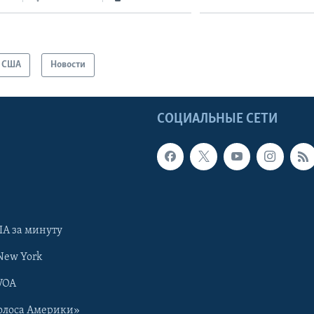
США
Новости
Ы
СОЦИАЛЬНЫЕ СЕТИ
А за минуту
New York
VOA
олоса Америки»