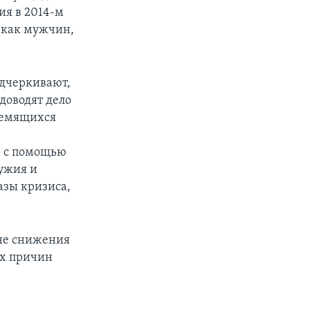
я в 2014-м
 (как мужчин,
одчеркивают,
доводят дело
тремящихся
в, с помощью
ружия и
азы кризиса,
оне снижения
ых причин