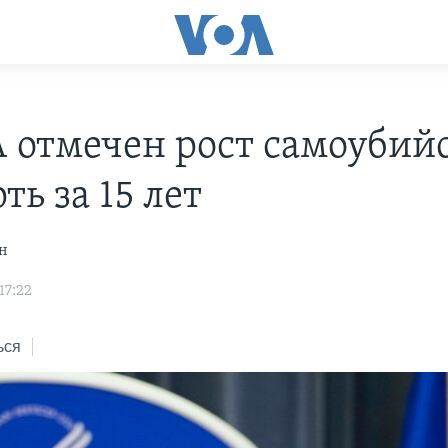
 отмечен рост самоубийс
ть за 15 лет
н
17:22
ься