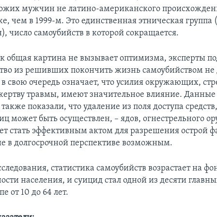
ожих мужчин не латино-американского происхождени
е, чем в 1999-м. Это единственная этническая группа
), число самоубийств в которой сокращается.
как общая картина не вызывает оптимизма, эксперты п
тво из решивших покончить жизнь самоубийством не 
, в свою очередь означает, что усилия окружающих, с
жертву травмы, имеют значительное влияние. Данные
также показали, что удаление из поля доступа средст
иц может быть осуществлен, – ядов, огнестрельного о
ет стать эффективным актом для разрешения острой ф
ие в долгосрочной перспективе возможным.
следования, статистика самоубийств возрастает на ф
ости населения, и суицид стал одной из десяти главн
е от 10 до 64 лет.