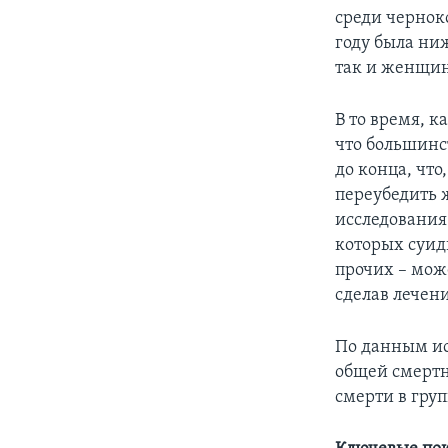
среди чернок
году была ниж
так и женщин
В то время, 
что большинс
до конца, что
переубедить 
исследования 
которых суид
прочих – мож
сделав лечен
По данным ис
общей смертн
смерти в групп