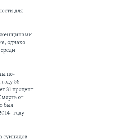
ности для
и женщинами
е, однако
 среди
ны по-
году 55
ет 31 процент
Смерть от
то был
014- году –
а суицидов