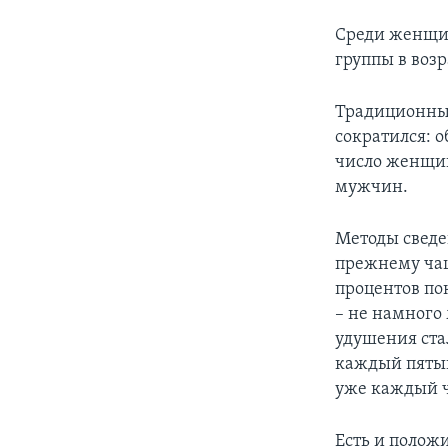
Среди женщин 
группы в возр
Традиционны
сократился:
число женщин
мужчин.
Методы сведе
прежнему чащ
процентов по
– не намного
удушения стал
каждый пятый 
уже каждый 
Есть и полож