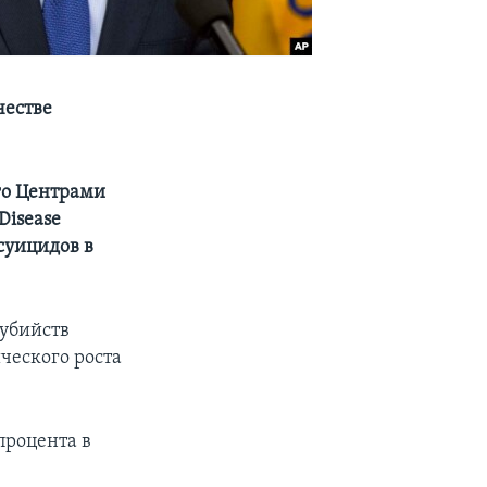
честве
го Центрами
Disease
 суицидов в
оубийств
ческого роста
процента в