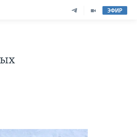
ЭФИР
лых