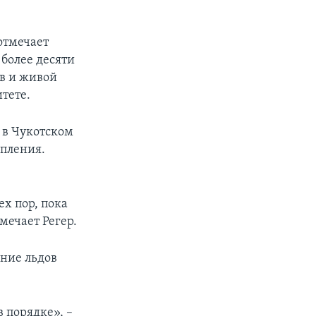
 отмечает
 более десяти
ов и живой
тете.
 в Чукотском
епления.
х пор, пока
мечает Регер.
яние льдов
 порядке», –