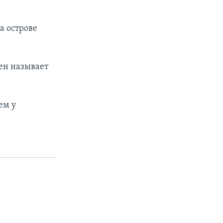
а острове
ен называет
ем у