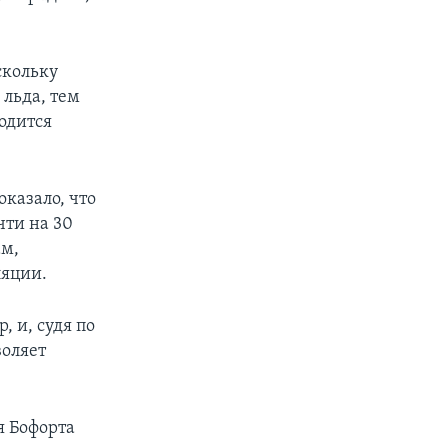
скольку
льда, тем
одится
казало, что
чти на 30
ам,
ляции.
 и, судя по
воляет
я Бофорта