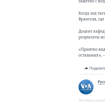
заметно с воз
Когда лед тае
Врангеля, гд
Доцент кафед
результаты и
«Приятно виде
остальных», –
Поделит
Рус
This item is part of