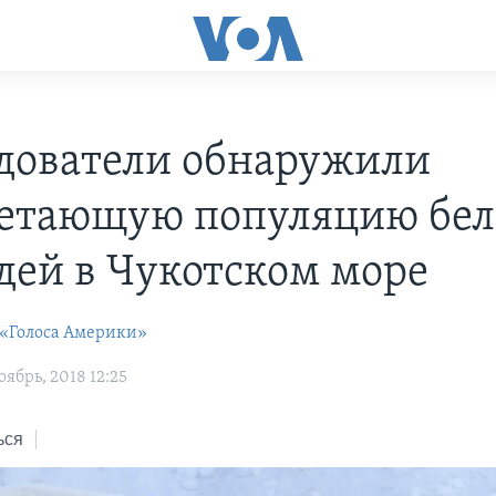
дователи обнаружили
етающую популяцию бе
дей в Чукотском море
 «Голоса Америки»
ябрь, 2018 12:25
ься