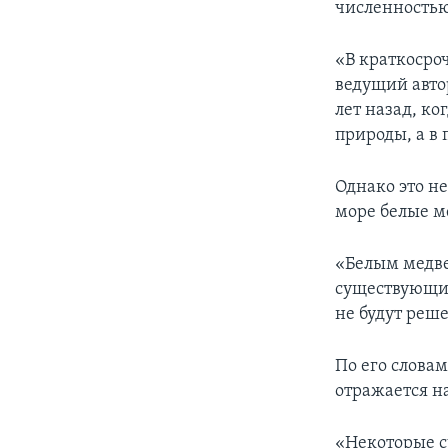
численностью
«В краткосроч
ведущий автор
лет назад, к
природы, а в
Однако это н
море белые ме
«Белым медве
существующим
не будут реш
По его словам
отражается н
«Некоторые с