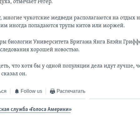
духа, отмечает Регер.
т, многие чукотские медведи располагаются на отдых н
е им иногда попадаются трупы китов или моржей.
ры биологии Университета Бригама Янга Блэйн Грифф
сследования хорошей новостью.
ть, что хотя бы у одной популяции дела идут лучше, ч
 сказал он.
ься
Follow us
Распечатать
ская служба «Голоса Америки»