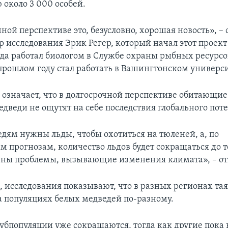
 около 3 000 особей.
ной перспективе это, безусловно, хорошая новость», –
 исследования Эрик Регер, который начал этот проект
огда работал биологом в Службе охраны рыбных ресурс
 прошлом году стал работать в Вашингтонском универси
е означает, что в долгосрочной перспективе обитающие
дведи не ощутят на себе последствия глобального пот
дям нужны льды, чтобы охотиться на тюленей, а, по
 прогнозам, количество льдов будет сокращаться до те
ены проблемы, вызывающие изменения климата», – от
, исследования показывают, что в разных регионах та
а популяциях белых медведей по-разному.
убпопуляции уже сокращаются, тогда как другие пока в