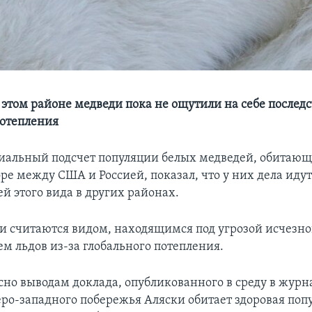
этом районе медведи пока не ощутили на себе послед
потепления
альный подсчет популяции белых медведей, обитающ
ре между США и Россией, показал, что у них дела идут
й этого вида в других районах.
и считаются видом, находящимся под угрозой исчезно
ем льдов из-за глобального потепления.
сно выводам доклада, опубликованного в среду в журнал
веро-западного побережья Аляски обитает здоровая поп