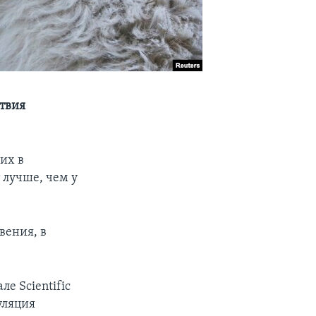
ствия
их в
 лучше, чем у
вения, в
е Scientific
уляция