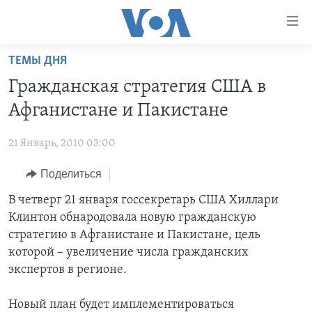
Линки
доступности
Перейти
ТЕМЫ ДНЯ
на
ГЛАВНОЕ
Гражданская стратегия США в
основной
ПРОГРАММЫ
контент
Афганистане и Пакистане
ПРОЕКТЫ
Перейти
АМЕРИКА
к
21 Январь, 2010 03:00
ЭКСПЕРТИЗА
НОВОСТИ ЗА МИНУТУ
УЧИМ АНГЛИЙСКИЙ
основной
Поделиться
ИНТЕРВЬЮ
ИТОГИ
НАША АМЕРИКАНСКАЯ ИСТОРИЯ
навигации
Перейти
ФАКТЫ ПРОТИВ ФЕЙКОВ
В четверг 21 января госсекретарь США Хиллари
ПОЧЕМУ ЭТО ВАЖНО?
А КАК В АМЕРИКЕ?
в
Клинтон обнародовала новую гражданскую
ЗА СВОБОДУ ПРЕССЫ
ДИСКУССИЯ VOA
АРТЕФАКТЫ
поиск
стратегию в Афганистане и Пакистане, цель
УЧИМ АНГЛИЙСКИЙ
ДЕТАЛИ
АМЕРИКАНСКИЕ ГОРОДКИ
которой – увеличение числа гражданских
экспертов в регионе.
ВИДЕО
НЬЮ-ЙОРК NEW YORK
ТЕСТЫ
ПОДПИСКА НА НОВОСТИ
АМЕРИКА. БОЛЬШОЕ ПУТЕШЕСТВИЕ
Новый план будет имплементироваться