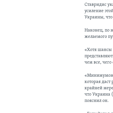
Ставридис ука
усиление это
Украины, что
Наконец, по 
желаемого пу
«Хотя шансы 
представляют
чем все, чего
«Минимумом д
которая даст
крайней мере
что Украина (
пояснил он.