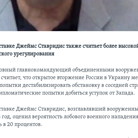
ставке Джеймс Ставридис также считает более высоко
кого урегулирования
овный главнокомандующий объединенными вооруж
считает, что открытое вторжение России в Украину ме
попытки дестабилизировать обстановку в соседней стр
ипломатические попытки добиться уступок от Запада.
ставке Джеймс Ставридис, возглавлявший вооруженн
3 год, оценил вероятность лобового военного нападени
 в 20 процентов.