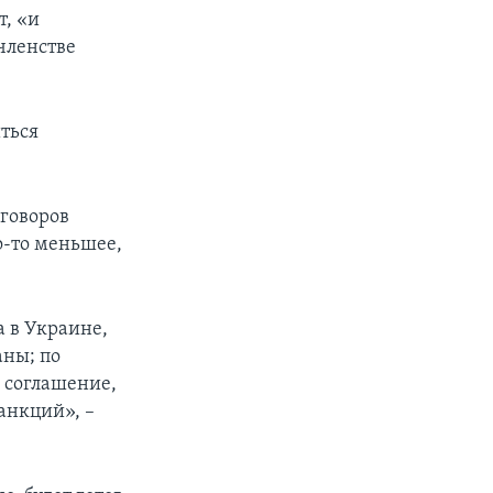
т, «и
членстве
ться
говоров
о-то меньшее,
а в Украине,
аны; по
 соглашение,
санкций», –