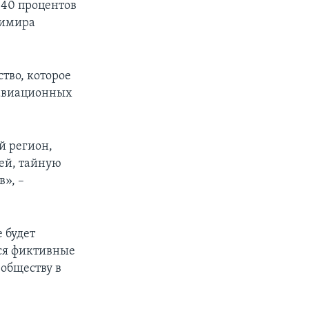
в 40 процентов
димира
тво, которое
 авиационных
й регион,
лей, тайную
», –
 будет
ся фиктивные
 обществу в