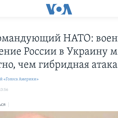
омандующий НАТО: воен
ение России в Украину м
тно, чем гибридная атака
ей «Голоса Америки»
13:56
ься