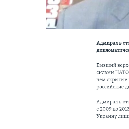
Адмирал в от
дипломатичес
Бывший верх
силами НАТО 
чем скрытые 
российские д
Адмирал в от
с 2009 по 201
Украину лишь