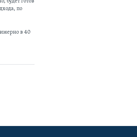
о, будет готов
дхода, по
римерно в 40