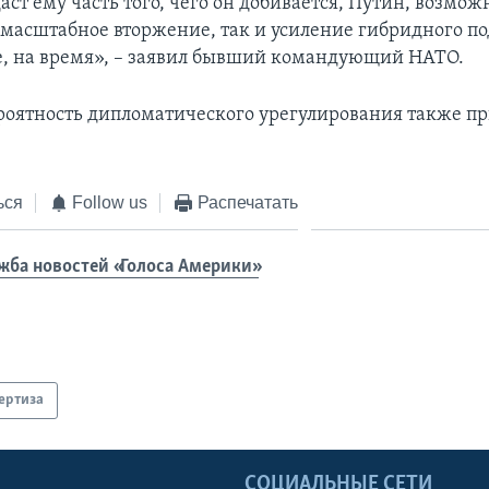
аст ему часть того, чего он добивается, Путин, возможн
 масштабное вторжение, так и усиление гибридного по
, на время», – заявил бывший командующий НАТО.
роятность дипломатического урегулирования также п
ься
Follow us
Распечатать
жба новостей «Голоса Америки»
ертиза
Ы
СОЦИАЛЬНЫЕ СЕТИ