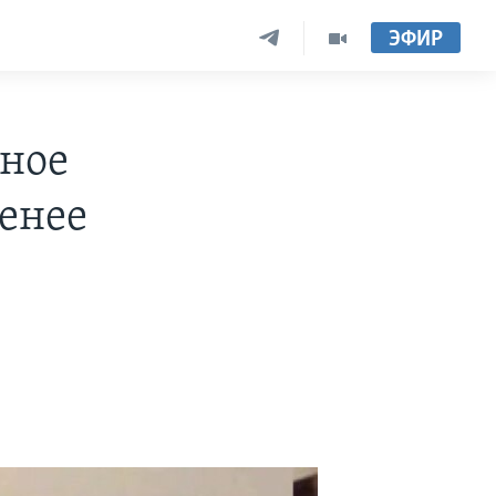
ЭФИР
ное
енее