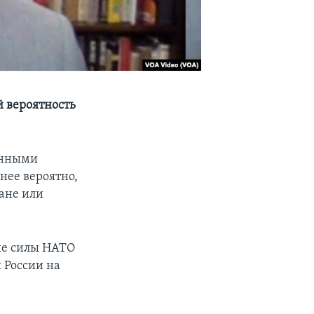
й вероятность
енными
нее вероятно,
ане или
ые силы НАТО
я России на