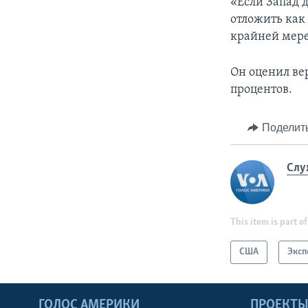
«Если Запад д
отложить как
крайней мере
Он оценил ве
процентов.
Поделит
Слу
This item is part of
США
Эксп
ГОЛОС АМЕРИКИ
ПРОЕКТ