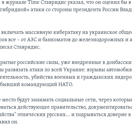
е в журнале Time Ставридис указал, что он оценил бы 
«гибридной» атаки со стороны президента России Вла
 включать массивную кибератаку на украинское общес
троя все – от АЗС и банкоматов до железнодорожных и
писал Ставридис.
крытые российские силы, уже внедренные в донбасски
бы развязать атаки по всей Украине: взрывы автомоби
еятельность, убийства военных и гражданских лидеров
 бывший командующий НАТО.
 место будут занимать социальные сети, через которые
ваться действующее правительство, документировать
йства" этнических русских... и подрываться доверие к
авил он.