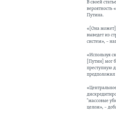
В своей стать
вероятность 
Путина.
«[Она может]
выведет из с
систем», – на
«Используя с
[Путин] мог 
преступную д
предположил
«Центральное
дискредитиро
"массовые уби
целом», – доб