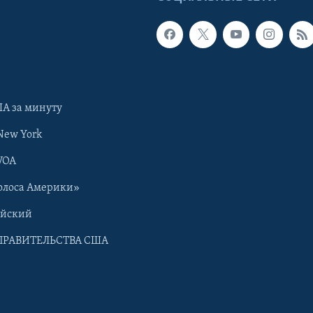
А за минуту
New York
VOA
олоса Америки»
ийский
ПРАВИТЕЛЬСТВА США