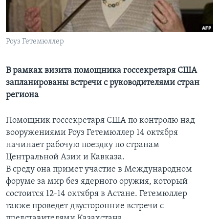
Learning English
Роуз Гетемюллер
СОЦИАЛЬНЫЕ СЕТИ
В рамках визита помощника госсекретаря США
запланированы встречи с руководителями стран
Языки
региона
Помощник госсекретаря США по контролю над
вооружениями Роуз Гетемюллер 14 октября
начинает рабочую поездку по странам
Центральной Азии и Кавказа.
В среду она примет участие в Международном
форуме за мир без ядерного оружия, который
состоится 12-14 октября в Астане. Гетемюллер
также проведет двусторонние встречи с
представителями Казахстана.