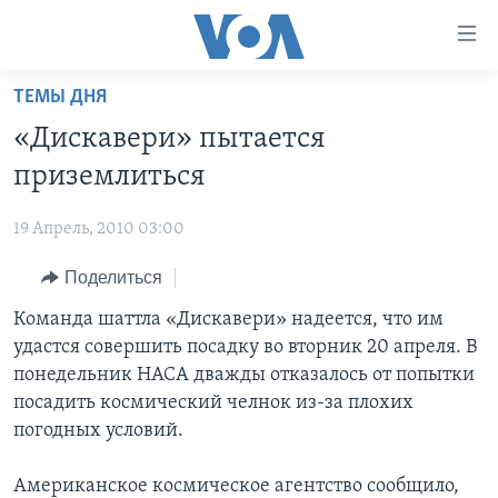
Линки
доступности
Перейти
ТЕМЫ ДНЯ
на
ГЛАВНОЕ
«Дискавери» пытается
основной
ПРОГРАММЫ
контент
приземлиться
ПРОЕКТЫ
Перейти
АМЕРИКА
к
19 Апрель, 2010 03:00
ЭКСПЕРТИЗА
НОВОСТИ ЗА МИНУТУ
УЧИМ АНГЛИЙСКИЙ
основной
Поделиться
ИНТЕРВЬЮ
ИТОГИ
НАША АМЕРИКАНСКАЯ ИСТОРИЯ
навигации
Перейти
ФАКТЫ ПРОТИВ ФЕЙКОВ
Команда шаттла «Дискавери» надеется, что им
ПОЧЕМУ ЭТО ВАЖНО?
А КАК В АМЕРИКЕ?
в
удастся совершить посадку во вторник 20 апреля. В
ЗА СВОБОДУ ПРЕССЫ
ДИСКУССИЯ VOA
АРТЕФАКТЫ
поиск
понедельник НАСА дважды отказалось от попытки
УЧИМ АНГЛИЙСКИЙ
ДЕТАЛИ
АМЕРИКАНСКИЕ ГОРОДКИ
посадить космический челнок из-за плохих
погодных условий.
ВИДЕО
НЬЮ-ЙОРК NEW YORK
ТЕСТЫ
ПОДПИСКА НА НОВОСТИ
АМЕРИКА. БОЛЬШОЕ ПУТЕШЕСТВИЕ
Американское космическое агентство сообщило,