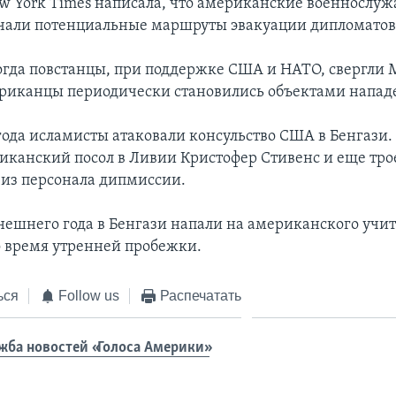
ew York Times написала, что американские военнослу
учали потенциальные маршруты эвакуации дипломатов
 когда повстанцы, при поддержке США и НАТО, свергли
риканцы периодически становились объектами напад
года исламисты атаковали консульство США в Бенгази.
иканский посол в Ливии Кристофер Стивенс и еще тро
из персонала дипмиссии.
нешнего года в Бенгази напали на американского учит
о время утренней пробежки.
ься
Follow us
Распечатать
жба новостей «Голоса Америки»