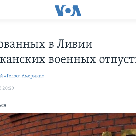
ованных в Ливии
канских военных отпус
ей «Голоса Америки»
3 20:29
ься