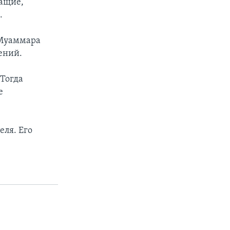
жащие,
.
 Муаммара
ений.
 Тогда
е
еля. Его