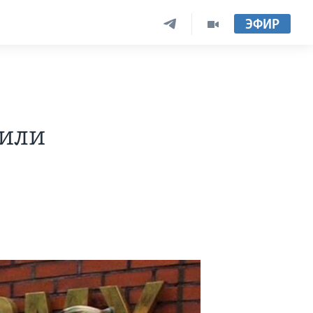
ЭФИР
тили