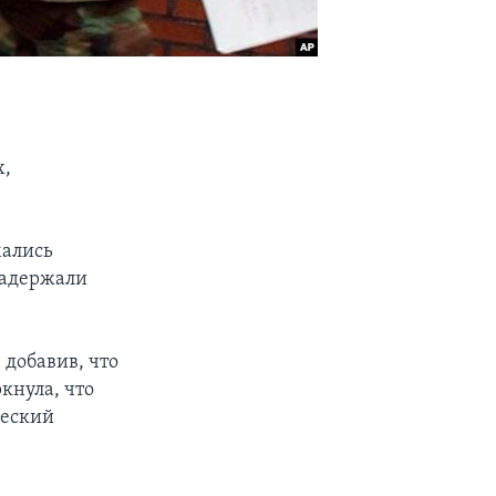
х,
мались
 задержали
 добавив, что
кнула, что
ческий