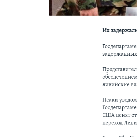
Их задержали
Госдепартаме
задержанных 
Представител
обеспечением
ливийские вл
Псаки уведоми
Госдепартаме
США ценят от
переход Ливи