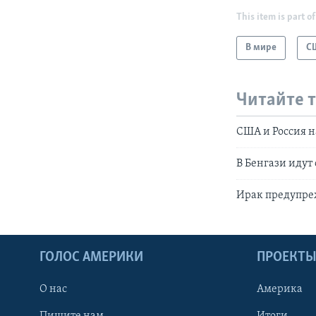
This item is part of
В мире
С
Читайте 
США и Россия н
В Бенгази идут
Ирак предупре
ГОЛОС АМЕРИКИ
ПРОЕКТ
О нас
Америка
Пишите нам
Итоги