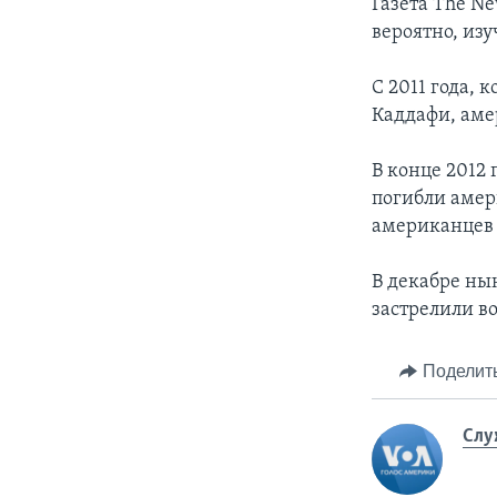
Газета The N
вероятно, из
С 2011 года,
Каддафи, аме
В конце 2012 
погибли амер
американцев 
В декабре ны
застрелили в
Поделит
Слу