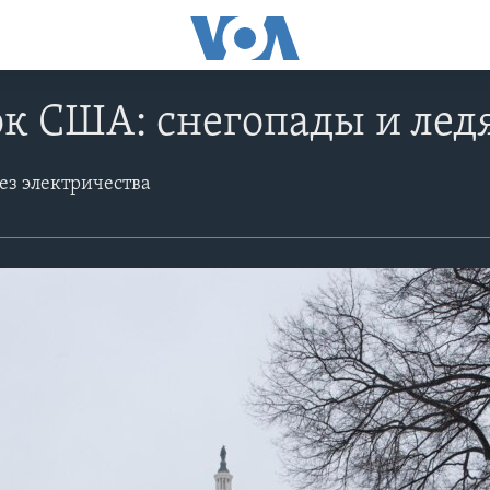
ок США: снегопады и ле
ез электричества