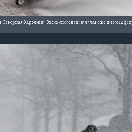
т Северная Каролина. Здесь снегопад начался еще днем 12 фев