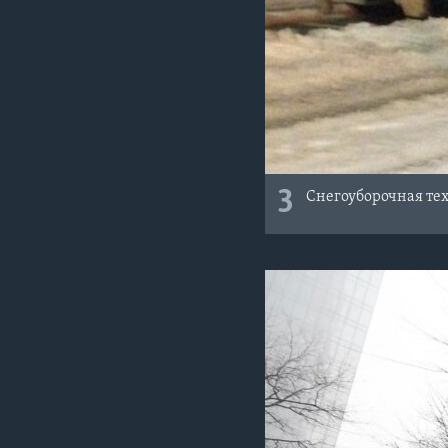
3
Снегоуборочная те