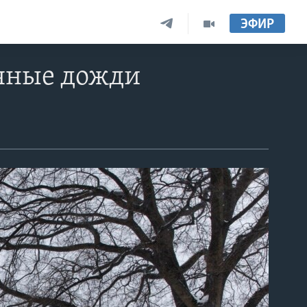
ЭФИР
дяные дожди